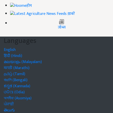
होम
ख़बरें
जॉब्स
Languages
English
हिंदी (Hindi)
മലയാളം (Malayalam)
मराठी (Marathi)
தமிழ் (Tamil)
বাঙালি (Bengali)
ಕನ್ನಡ (Kannada)
ଓଡିଆ (Odia)
অসমীয়া (Asomiya)
ਪੰਜਾਬੀ
తెలుగు