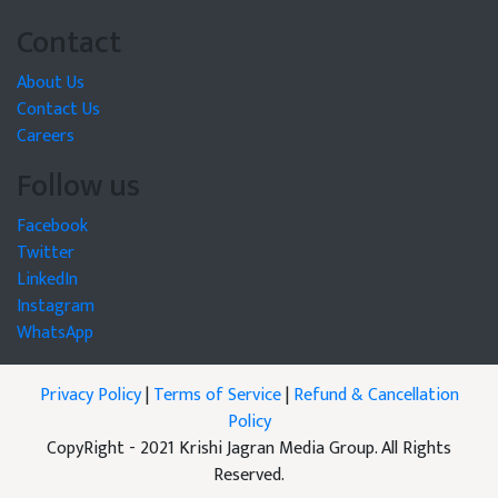
Contact
About Us
Contact Us
Careers
Follow us
Facebook
Twitter
LinkedIn
Instagram
WhatsApp
Privacy Policy
|
Terms of Service
|
Refund & Cancellation
Policy
CopyRight - 2021 Krishi Jagran Media Group. All Rights
Reserved.