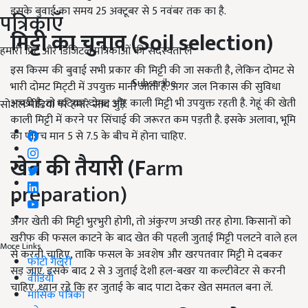
इसके बुवाई का समय 25 अक्टूबर से 5 नवंबर तक का है.
पत्रिकाएँ
मिट्टी का चुनाव (
Soil selection)
हमारी प्रिंट और डिजिटल पत्रिकाओं की सदस्यता लें
इस किस्म की बुवाई सभी प्रकार की मिट्टी की जा सकती है, लेकिन दोमट से
Subscribe
भारी दोमट मिट्‌टी में उपयुक्त मानी जाती है. अगर जल निकास की सुविधा
अच्छी है, तो मटियार दोमट और काली मिट्टी भी उपयुक्त रहती है. गेहूं की खेती
सोशल मीडिया पर हमारे साथ जुड़ें:
काली मिट्टी में करने पर सिंचाई की जरूरत कम पड़ती है. इसके अलावा, भूमि
का पीएच मान 5 से 7.5 के बीच में होना चाहिए.
खेत की तैयारी (
F
arm
preparation)
अगर खेती की मिट्टी भुरभुरी होगी, तो अंकुरण अच्छी तरह होगा. किसानों को
खरीफ की फसल काटने के बाद खेत की पहली जुताई मिट्टी पलटने वाले हल
More Links
से करनी चाहिए, ताकि फसल के अवशेष और खरपतवार मिट्टी मे दबकर
फोटो गैलरी
सड़ जाए. इसके बाद 2 से 3 जुताई देशी हल-बखर या कल्टीवेटर से करनी
वीडियो
चाहिए. ध्यान रहे कि हर जुताई के बाद पाटा देकर खेत समतल बना लें.
मासिक पत्रिका