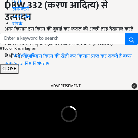
DBW
332 (करण आदित्य)
से
फोरम
डायरेक्टरी
उत्पादन
हमारी टीम
संपर्क
अगर किसान इस किस्म की बुवाई कर फसल की अच्छी तरह देखभाल करते
हैं, तो फसल का अच्छा उत्पादन प्राप्त हो सकता है. इससे किसानों को प्रति
एकड़ लगभग 78.3q प्रति हेक्टेयर तक उत्पादन प्राप्त हो सकता है.
#Top on Krishi Jagran
More Topics
ये भी पढ़ें:
गेहूं की इस किस्म की खेती कर किसान प्राप्त कर सकते हैं बम्पर
उत्पादन, जानिए विशेषताएं
CLOSE
ADVERTISEMENT