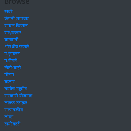
Browse
खबरें
कंपनी समाचार
सफल किसान
साक्षात्कार
बागवानी
औषधीय फसलें
पशुपालन
मशीनरी
खेती-बाड़ी
मौसम
बाजार
ग्रामीण उद्द्योग
सरकारी योजनाएं
लाइफ स्टाइल
सम्पादकीय
जॉब्स
डायरेक्टरी