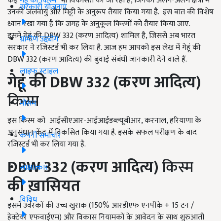
कई
गेहूं की किस्में
भी विकसित की जा रही है, जिनको अलग-अलग क्षेत्रों में
सरकारी योजनाएं
उनकी जलवायु और मिट्टी के अनुरूप तैयार किया गया है. इस बात की विशेष
ध्यान रखा गया है कि जगह के अनुकूल किस्मों को तैयार किया जाए.
इसमें गेहूं की DBW 332 (करण आदित्य) शामिल है, जिससे अब भारत
ग्रामीण उद्द्योग
सरकार ने रजिस्टर्ड भी कर लिया है. आज हम आपको इस लेख में गेहूं की
DBW 332 (करण आदित्य) की बुवाई संबंधी जानकारी देने वाले हैं.
लाइफ स्टाइल
गेहूं की
DBW
332 (करण आदित्य)
किस्म
मौसम
इस किस्म को आईसीएआर-आईआईडब्ल्यूबीआर, करनाल, हरियाणा के
अनुसंधान केंद्र में विकसित किया गया है. इसके सफल परीक्षण के बाद
कंपनी समाचार
रजिस्टर्ड भी कर लिया गया है.
DBW
332 (करण आदित्य)
किस्म
साक्षात्कार
की
ख़ासियत
विविध
इसमें उर्वरकों की उच्च खुराक (150% आरडीएफ एनपीके + 15 टन /
हेक्टेयर एफवाईएम) और विकास नियामकों के आवेदन के साथ शुरुआती