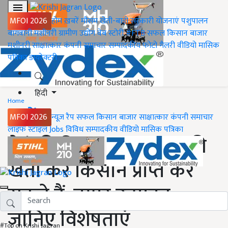
MFOI 2026
होम
ख़बरें
मौसम
खेती-बाड़ी
सरकारी योजनाएं
पशुपालन
बागवानी
मशीनरी
ग्रामीण उद्योग
वेब स्टोरी
#FTB
सफल किसान
बाजार
मशीनरी
साक्षात्कार
कंपनी समाचार
सम्पादकीय
फोटो गैलरी
वीडियो
मासिक
पत्रिका
डायरेक्टरी
हिंदी
Home
ख़बरें
MFOI 2026
न्यूज़ रैप
सफल किसान
बाजार
साक्षात्कार
कंपनी समाचार
लाइफ स्टाइल
Jobs
विविध
सम्पादकीय
वीडियो
मासिक पत्रिका
गेहूं की किस्म DBW 332 की
खेती कर किसान प्राप्त कर
सकते हैं, बम्पर उत्पादन,
जानिए विशेषताएं
#Top on Krishi Jagran