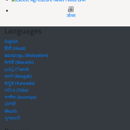
ख़बरें
जॉब्स
Languages
English
हिंदी (Hindi)
മലയാളം (Malayalam)
मराठी (Marathi)
தமிழ் (Tamil)
বাঙালি (Bengali)
ಕನ್ನಡ (Kannada)
ଓଡିଆ (Odia)
অসমীয়া (Asomiya)
ਪੰਜਾਬੀ
తెలుగు
ગુજરાતી