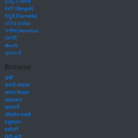
தமிழ் (Tamil)
বাঙালি (Bengali)
ಕನ್ನಡ (Kannada)
ଓଡିଆ (Odia)
অসমীয়া (Asomiya)
ਪੰਜਾਬੀ
తెలుగు
ગુજરાતી
Browse
खबरें
कंपनी समाचार
सफल किसान
साक्षात्कार
बागवानी
औषधीय फसलें
पशुपालन
मशीनरी
खेती-बाड़ी