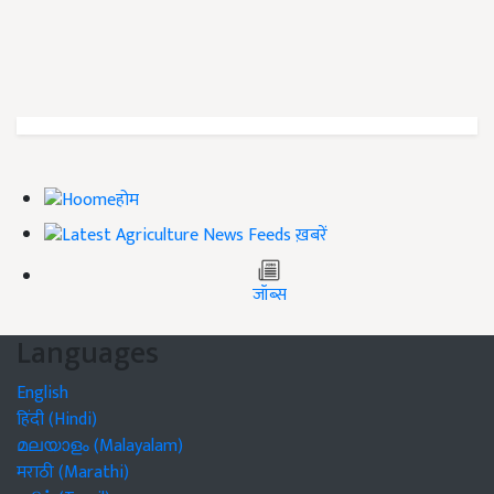
होम
ख़बरें
जॉब्स
Languages
English
हिंदी (Hindi)
മലയാളം (Malayalam)
मराठी (Marathi)