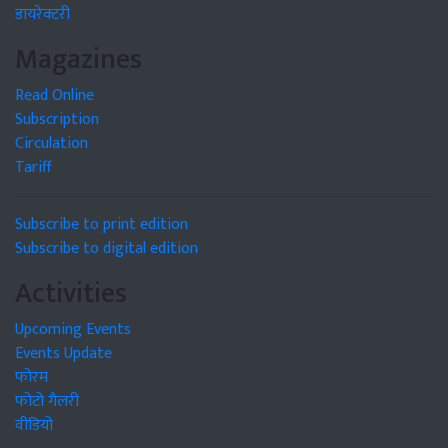
डायरेक्टरी
Magazines
Read Online
Subscription
Circulation
Tariff
Subscribe to print edition
Subscribe to digital edition
Activities
Upcoming Events
Events Update
फोरम
फोटो गैलरी
वीडियो