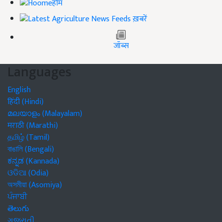
होम
ख़बरें
जॉब्स
Languages
English
हिंदी (Hindi)
മലയാളം (Malayalam)
मराठी (Marathi)
தமிழ் (Tamil)
বাঙালি (Bengali)
ಕನ್ನಡ (Kannada)
ଓଡିଆ (Odia)
অসমীয়া (Asomiya)
ਪੰਜਾਬੀ
తెలుగు
ગુજરાતી