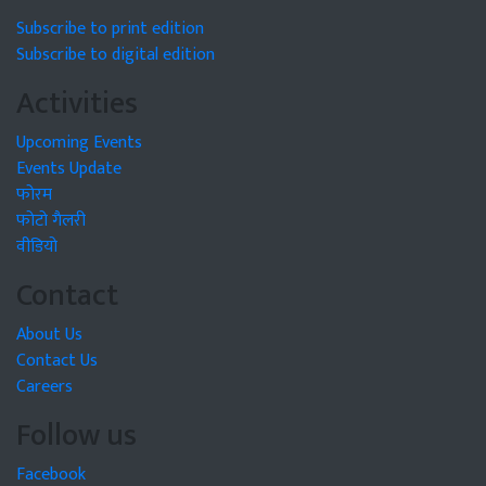
Subscribe to print edition
Subscribe to digital edition
Activities
Upcoming Events
Events Update
फोरम
फोटो गैलरी
वीडियो
Contact
About Us
Contact Us
Careers
Follow us
Facebook