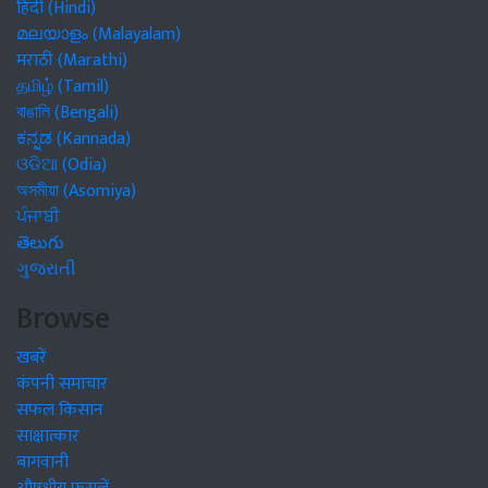
हिंदी (Hindi)
മലയാളം (Malayalam)
मराठी (Marathi)
தமிழ் (Tamil)
বাঙালি (Bengali)
ಕನ್ನಡ (Kannada)
ଓଡିଆ (Odia)
অসমীয়া (Asomiya)
ਪੰਜਾਬੀ
తెలుగు
ગુજરાતી
Browse
खबरें
कंपनी समाचार
सफल किसान
साक्षात्कार
बागवानी