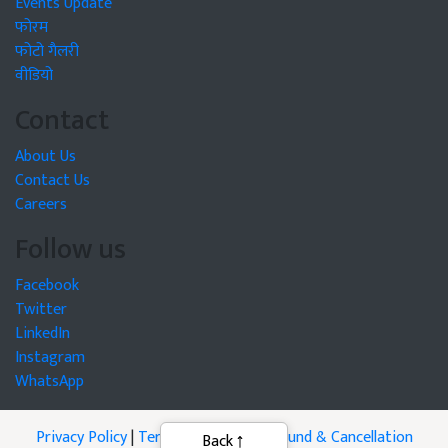
Events Update
फोरम
फोटो गैलरी
वीडियो
Contact
About Us
Contact Us
Careers
Follow us
Facebook
Twitter
LinkedIn
Instagram
WhatsApp
Privacy Policy
|
Terms of Service
|
Refund & Cancellation
Back