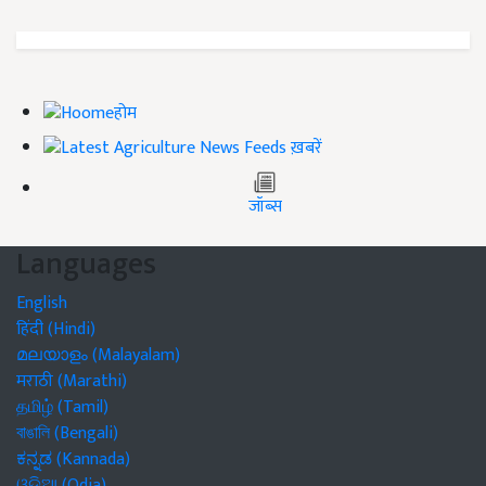
होम
ख़बरें
जॉब्स
Languages
English
हिंदी (Hindi)
മലയാളം (Malayalam)
मराठी (Marathi)
தமிழ் (Tamil)
বাঙালি (Bengali)
ಕನ್ನಡ (Kannada)
ଓଡିଆ (Odia)