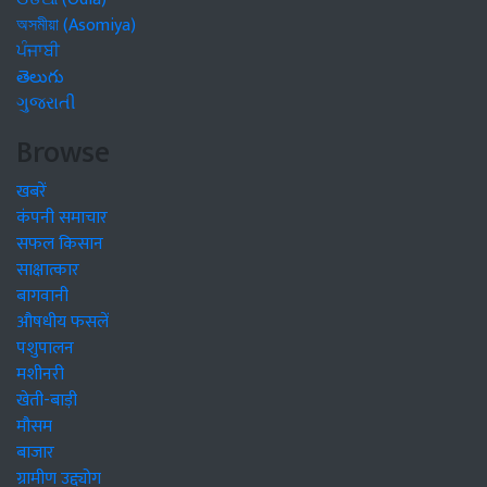
অসমীয়া (Asomiya)
ਪੰਜਾਬੀ
తెలుగు
ગુજરાતી
Browse
खबरें
कंपनी समाचार
सफल किसान
साक्षात्कार
बागवानी
औषधीय फसलें
पशुपालन
मशीनरी
खेती-बाड़ी
मौसम
बाजार
ग्रामीण उद्द्योग