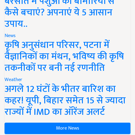
बरसात में पशुओं को बीमारियों से
कैसे बचाएं? अपनाएं ये 5 आसान
उपाय..
News
कृषि अनुसंधान परिसर, पटना में
वैज्ञानिकों का मंथन, भविष्य की कृषि
तकनीकों पर बनी नई रणनीति
Weather
अगले 12 घंटों के भीतर बारिश का
कहर! यूपी, बिहार समेत 15 से ज्यादा
राज्यों में IMD का ऑरेंज अलर्ट
More News