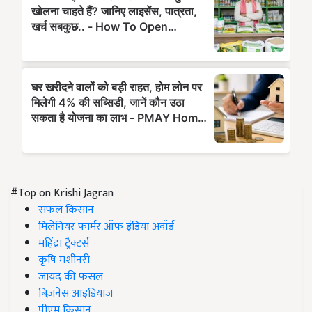
#Top on Krishi Jagran
सफल किसान
मिलेनियर फार्मर ऑफ इंडिया अवॉर्ड
महिंद्रा ट्रैक्टर्स
कृषि मशीनरी
जायद की फसल
बिज़नेस आइडियाज
पीएम किसान