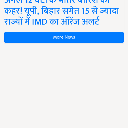
अगले 12 घंटों के भीतर बारिश का
कहर! यूपी, बिहार समेत 15 से ज्यादा
राज्यों में IMD का ऑरेंज अलर्ट
More News