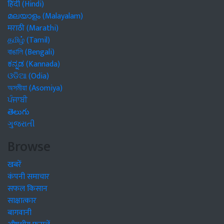
हिंदी (Hindi)
മലയാളം (Malayalam)
मराठी (Marathi)
தமிழ் (Tamil)
বাঙালি (Bengali)
ಕನ್ನಡ (Kannada)
ଓଡିଆ (Odia)
অসমীয়া (Asomiya)
ਪੰਜਾਬੀ
తెలుగు
ગુજરાતી
Browse
खबरें
कंपनी समाचार
सफल किसान
साक्षात्कार
बागवानी