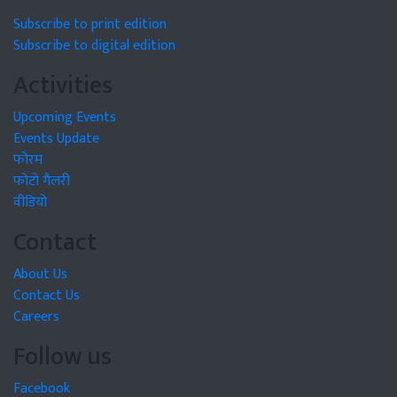
Subscribe to print edition
Subscribe to digital edition
Activities
Upcoming Events
Events Update
फोरम
फोटो गैलरी
वीडियो
Contact
About Us
Contact Us
Careers
Follow us
Facebook