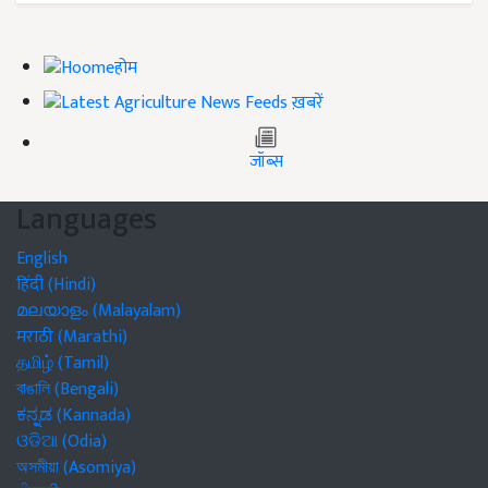
होम
ख़बरें
जॉब्स
Languages
English
हिंदी (Hindi)
മലയാളം (Malayalam)
मराठी (Marathi)
தமிழ் (Tamil)
বাঙালি (Bengali)
ಕನ್ನಡ (Kannada)
ଓଡିଆ (Odia)
অসমীয়া (Asomiya)