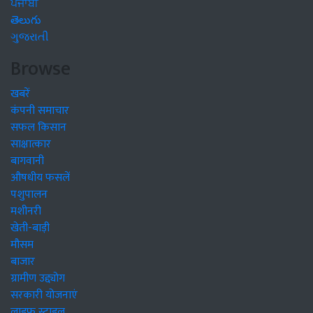
ਪੰਜਾਬੀ
తెలుగు
ગુજરાતી
Browse
खबरें
कंपनी समाचार
सफल किसान
साक्षात्कार
बागवानी
औषधीय फसलें
पशुपालन
मशीनरी
खेती-बाड़ी
मौसम
बाजार
ग्रामीण उद्द्योग
सरकारी योजनाएं
लाइफ स्टाइल