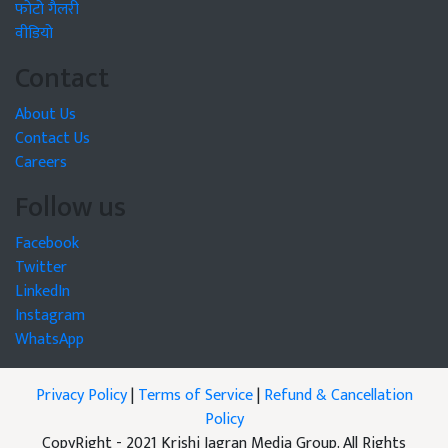
फोटो गैलरी
वीडियो
Contact
About Us
Contact Us
Careers
Follow us
Facebook
Twitter
LinkedIn
Instagram
WhatsApp
Privacy Policy
|
Terms of Service
|
Refund & Cancellation
Policy
CopyRight - 2021 Krishi Jagran Media Group. All Rights