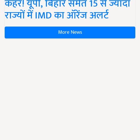
कहर! यूपी, बिहार समेत 15 से ज्यादा
राज्यों में IMD का ऑरेंज अलर्ट
More News