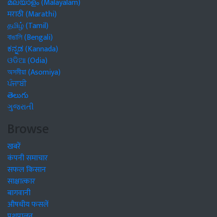
മലയാളം (Malayalam)
मराठी (Marathi)
தமிழ் (Tamil)
বাঙালি (Bengali)
ಕನ್ನಡ (Kannada)
ଓଡିଆ (Odia)
অসমীয়া (Asomiya)
ਪੰਜਾਬੀ
తెలుగు
ગુજરાતી
Browse
खबरें
कंपनी समाचार
सफल किसान
साक्षात्कार
बागवानी
औषधीय फसलें
पशुपालन