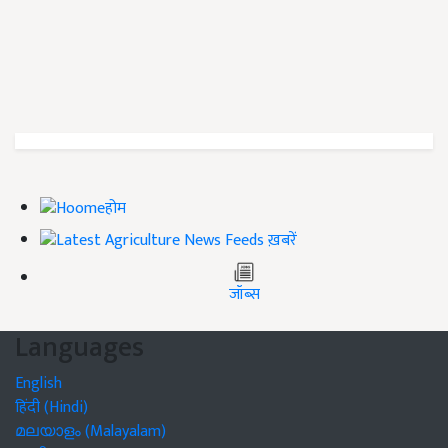
होम
ख़बरें
जॉब्स
Languages
English
हिंदी (Hindi)
മലയാളം (Malayalam)