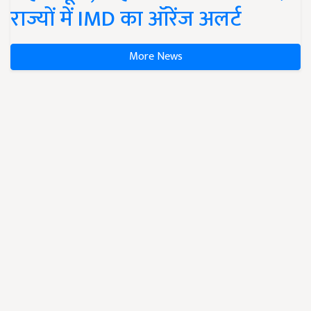
राज्यों में IMD का ऑरेंज अलर्ट
More News