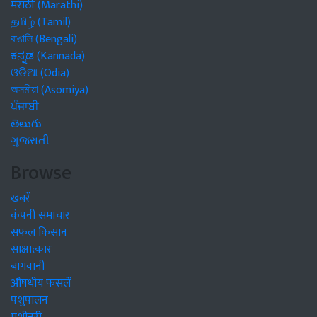
मराठी (Marathi)
தமிழ் (Tamil)
বাঙালি (Bengali)
ಕನ್ನಡ (Kannada)
ଓଡିଆ (Odia)
অসমীয়া (Asomiya)
ਪੰਜਾਬੀ
తెలుగు
ગુજરાતી
Browse
खबरें
कंपनी समाचार
सफल किसान
साक्षात्कार
बागवानी
औषधीय फसलें
पशुपालन