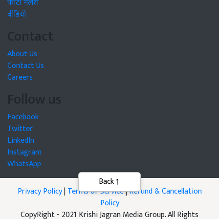
फोटो गैलरी
वीडियो
Contact
About Us
Contact Us
Careers
Follow us
Facebook
Twitter
LinkedIn
Instagram
WhatsApp
Privacy Policy
|
Terms of Service
|
Refund & Cancellation
Policy
CopyRight - 2021 Krishi Jagran Media Group. All Rights