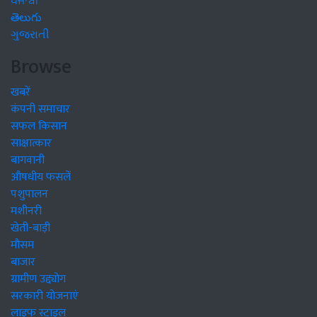
ਪੰਜਾਬੀ
తెలుగు
ગુજરાતી
Browse
खबरें
कंपनी समाचार
सफल किसान
साक्षात्कार
बागवानी
औषधीय फसलें
पशुपालन
मशीनरी
खेती-बाड़ी
मौसम
बाजार
ग्रामीण उद्द्योग
सरकारी योजनाएं
लाइफ स्टाइल