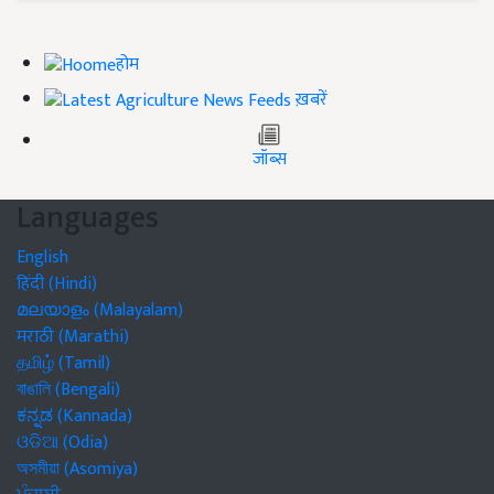
होम
ख़बरें
जॉब्स
Languages
English
हिंदी (Hindi)
മലയാളം (Malayalam)
मराठी (Marathi)
தமிழ் (Tamil)
বাঙালি (Bengali)
ಕನ್ನಡ (Kannada)
ଓଡିଆ (Odia)
অসমীয়া (Asomiya)