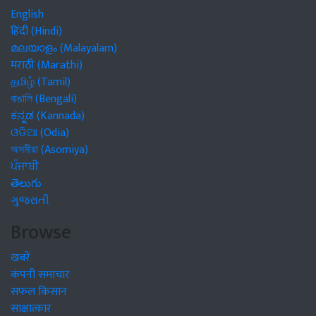
English
हिंदी (Hindi)
മലയാളം (Malayalam)
मराठी (Marathi)
தமிழ் (Tamil)
বাঙালি (Bengali)
ಕನ್ನಡ (Kannada)
ଓଡିଆ (Odia)
অসমীয়া (Asomiya)
ਪੰਜਾਬੀ
తెలుగు
ગુજરાતી
Browse
खबरें
कंपनी समाचार
सफल किसान
साक्षात्कार