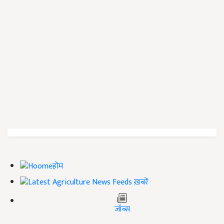
होम
ख़बरें
जॉब्स