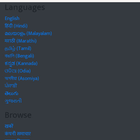
Languages
English
हिंदी (Hindi)
മലയാളം (Malayalam)
मराठी (Marathi)
தமிழ் (Tamil)
বাঙালি (Bengali)
ಕನ್ನಡ (Kannada)
ଓଡିଆ (Odia)
অসমীয়া (Asomiya)
ਪੰਜਾਬੀ
తెలుగు
ગુજરાતી
Browse
खबरें
कंपनी समाचार