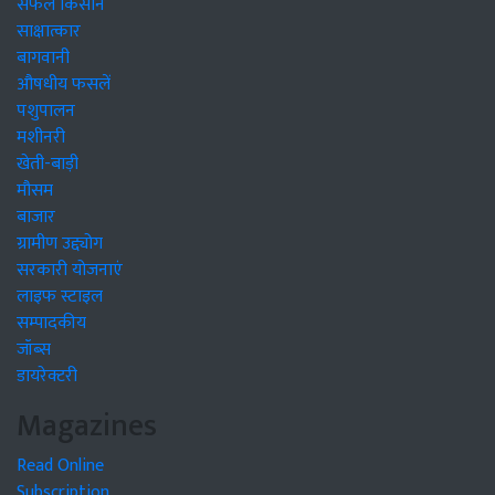
सफल किसान
साक्षात्कार
बागवानी
औषधीय फसलें
पशुपालन
मशीनरी
खेती-बाड़ी
मौसम
बाजार
ग्रामीण उद्द्योग
सरकारी योजनाएं
लाइफ स्टाइल
सम्पादकीय
जॉब्स
डायरेक्टरी
Magazines
Read Online
Subscription