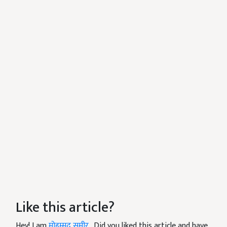
Like this article?
Hey! I am
मोहम्मद समीर
. Did you liked this article and have