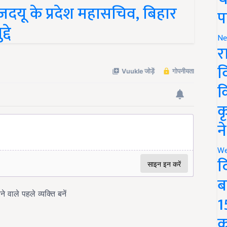
 जदयू के प्रदेश महासचिव, बिहार
प
्दे
Ne
र
व
क
क
न
We
द
ब
1
क