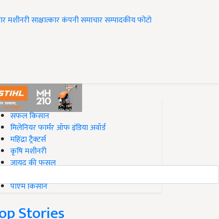
ार
मशीनरी
साक्षात्कार
कंपनी समाचार
सम्पादकीय
फोटो
op on Krishi Jagran
सफल किसान
मिलेनियर फार्मर ऑफ इंडिया अवॉर्ड
महिंद्रा ट्रैक्टर्स
कृषि मशीनरी
जायद की फसल
बिज़नेस आइडियाज
पीएम किसान
op Stories