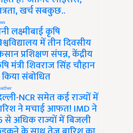
ात्रता, खर्च सबकुछ..
ws
ानी लक्ष्मीबाई कृषि
िश्वविद्यालय में तीन दिवसीय
िसान प्रशिक्षण संपन्न, केंद्रीय
ृषि मंत्री शिवराज सिंह चौहान
े किया संबोधित
ather
िल्ली-NCR समेत कई राज्यों में
ारिश ने मचाई आफत! IMD ने
5 से अधिक राज्यों में बिजली
ड़कने के साथ तेज बारिश का