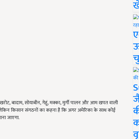
ख
ए
ऊ
च
S
ज
 अखरोट, बादाम, सोयाबीन, गेहूं, मक्का, मुर्गी पालन और आम खपत वाली
क
ै, लेकिन किसान संगठनों का कहना है कि अगर अमेरिका के साथ कोई
ाना जाएगा.
क
वृ