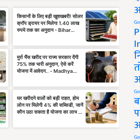
अ
Go
P
I
न
त
अ
Go
ब
प
अ
Go