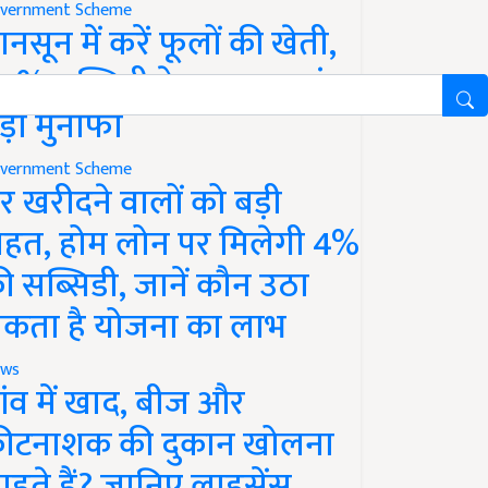
vernment Scheme
ानसून में करें फूलों की खेती,
0% सब्सिडी के साथ कमाएं
ड़ा मुनाफा
vernment Scheme
र खरीदने वालों को बड़ी
ाहत, होम लोन पर मिलेगी 4%
ी सब्सिडी, जानें कौन उठा
कता है योजना का लाभ
ws
ांव में खाद, बीज और
ीटनाशक की दुकान खोलना
ाहते हैं? जानिए लाइसेंस,