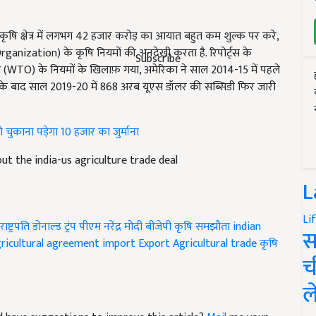
ृषि क्षेत्र में लगभग 42 हजार करोड़ का आयात बहुत कम शुल्क पर करे,
ganization) के कृषि नियमों की अनदेखी करता है. रिपोर्ट्स के
Subscribe
ओ (WTO) के नियमों के खिलाफ़ गया, अमेरिका ने साल 2014-15 में पहले
के बाद साल 2019-20 में 868 अरब यूएस डॉलर की सब्सिडी फिर जारी
ो चुकाना पड़ेगा 10 हजार का जुर्माना
t the india-us agriculture trade deal
L
Li
राष्ट्रपति डोनाल्ड ट्रंप
पीएम नरेंद्र मोदी
बीजेपी
कृषि समझौता
indian
स
ricultural agreement
import Export
Agricultural trade
कृषि
च
ल