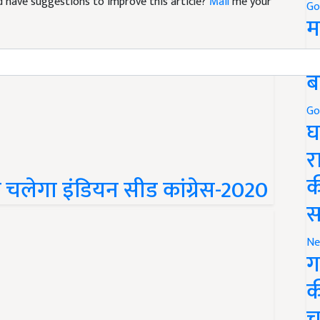
and have suggestions to improve this article?
Mail
me your
Go
म
5
ब
Go
घ
र
क
चलेगा इंडियन सीड कांग्रेस-2020
स
Ne
ग
क
च