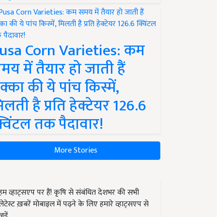
usa Corn Varieties: कम
मय में तैयार हो जाती हैं
क्का की ये पांच किस्में,
िलती है प्रति हेक्टेयर 126.6
्विंटल तक पैदावार!
More Stories
हम व्हाट्सएप पर हैं! कृषि से संबंधित देशभर की सभी
लेटेस्ट ख़बरें मोबाइल में पढ़ने के लिए हमारे व्हाट्सएप से
जुड़ें.