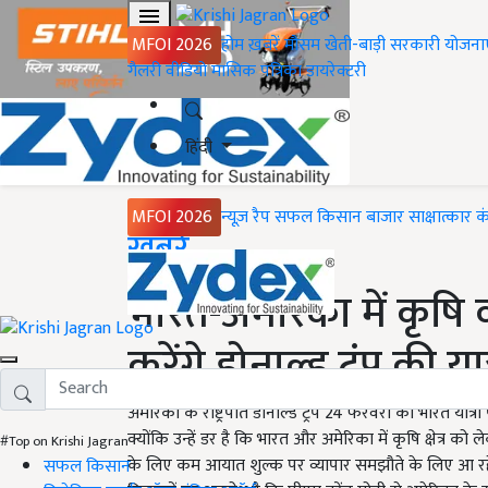
MFOI 2026
होम
ख़बरें
मौसम
खेती-बाड़ी
सरकारी योजना
गैलरी
वीडियो
मासिक पत्रिका
डायरेक्टरी
हिंदी
MFOI 2026
न्यूज़ रैप
सफल किसान
बाजार
साक्षात्कार
क
Home
ख़बरें
भारत-अमेरिका में कृषि
करेंगे डोनाल्ड ट्रंप की य
अमेरिका के राष्ट्रपति डोनाल्ड ट्रंप 24 फरवरी को भारत यात्र
क्योंकि उन्हें डर है कि भारत और अमेरिका में कृषि क्षेत्र को
#Top on Krishi Jagran
के लिए कम आयात शुल्क पर व्यापार समझौते के लिए आ रहे ह
सफल किसान