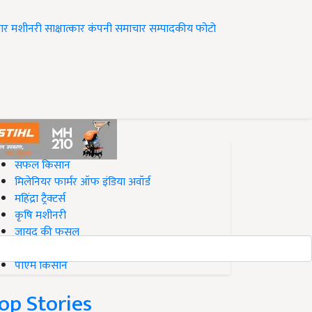
ार
मशीनरी
साक्षात्कार
कंपनी समाचार
सम्पादकीय
फोटो
op on Krishi Jagran
सफल किसान
मिलेनियर फार्मर ऑफ इंडिया अवॉर्ड
महिंद्रा ट्रैक्टर्स
कृषि मशीनरी
जायद की फसल
बिज़नेस आइडियाज
पीएम किसान
op Stories