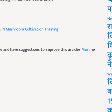
प
Ne
र
यालय
Mushroom Cultivation Training
व
क
icle and have suggestions to improve this article?
Mail
me
क
न
We
द
ब
1
क