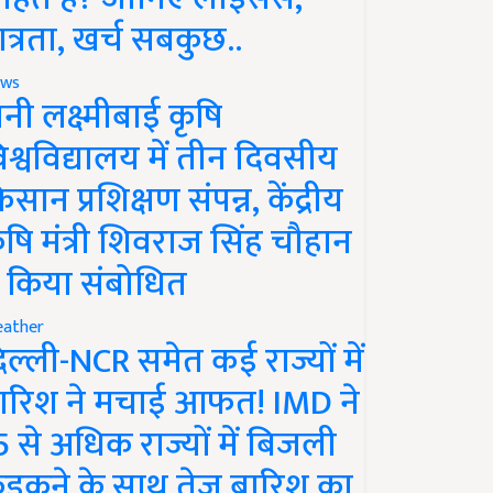
ात्रता, खर्च सबकुछ..
ws
ानी लक्ष्मीबाई कृषि
िश्वविद्यालय में तीन दिवसीय
िसान प्रशिक्षण संपन्न, केंद्रीय
ृषि मंत्री शिवराज सिंह चौहान
े किया संबोधित
ather
िल्ली-NCR समेत कई राज्यों में
ारिश ने मचाई आफत! IMD ने
5 से अधिक राज्यों में बिजली
ड़कने के साथ तेज बारिश का