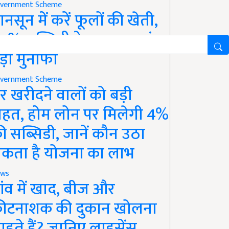
vernment Scheme
ानसून में करें फूलों की खेती,
0% सब्सिडी के साथ कमाएं
ड़ा मुनाफा
vernment Scheme
र खरीदने वालों को बड़ी
ाहत, होम लोन पर मिलेगी 4%
ी सब्सिडी, जानें कौन उठा
कता है योजना का लाभ
ws
ांव में खाद, बीज और
ीटनाशक की दुकान खोलना
ाहते हैं? जानिए लाइसेंस,