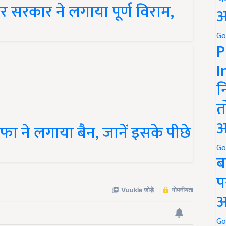
र सरकार ने लगाया पूर्ण विराम,
अ
Go
P
I
न
त
अ
ा ने लगाया बैन, जानें इसके पीछे
Go
ब
प
अ
Go