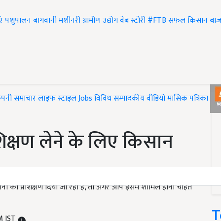
एं
पशुपालन
बागवानी
मशीनरी
ग्रामीण उद्योग
वेब स्टोरी
#FTB
सफल किसान
बाज
ंपनी समाचार
लाइफ स्टाइल
Jobs
विविध
सम्पादकीय
वीडियो
मासिक पत्रिका
#T
िक्षण लेने के लिए किसान
नों को प्रशिक्षण दिया जा रहा है, तो अगर आप इसमें शामिल होना चाहते
T
M IST