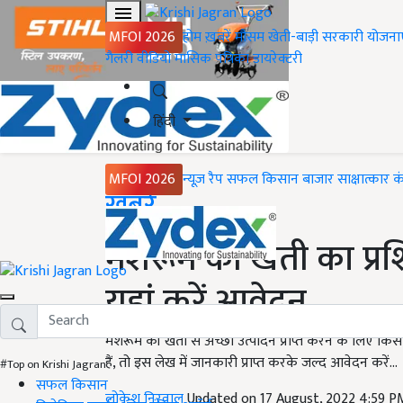
MFOI 2026
होम
ख़बरें
मौसम
खेती-बाड़ी
सरकारी योजना
गैलरी
वीडियो
मासिक पत्रिका
डायरेक्टरी
हिंदी
MFOI 2026
न्यूज़ रैप
सफल किसान
बाजार
साक्षात्कार
क
Home
ख़बरें
मशरूम की खेती का प्रश
यहां करें आवेदन
मशरूम की खेती से अच्छा उत्पादन प्राप्त करने के लिए किसा
हैं, तो इस लेख में जानकारी प्राप्त करके जल्द आवेदन करें...
#Top on Krishi Jagran
सफल किसान
लोकेश निरवाल
Updated on 17 August, 2022 4:59 P