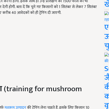
न करना होगा. इसके साथ ही उन्हें प्रशिक्षण की 1500 फीस का भी
ख
देनी होगी. बता दें कि चुने गए किसानों को 1 सितंबर से लेकर 7 सितंबर
ए करीब 40 आवेदकों को ही ट्रेनिंग दी जाएगी.
ए
ऊ
च
S
ज
क
ग
(training for mushroom
क
वृ
िर्फ
मशरूम उत्पादन
की ट्रेनिंग लेना चाहते हैं. इसके लिए किसान 10