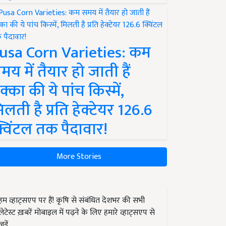
usa Corn Varieties: कम
मय में तैयार हो जाती हैं
क्का की ये पांच किस्में,
िलती है प्रति हेक्टेयर 126.6
्विंटल तक पैदावार!
More Stories
हम व्हाट्सएप पर हैं! कृषि से संबंधित देशभर की सभी
लेटेस्ट ख़बरें मोबाइल में पढ़ने के लिए हमारे व्हाट्सएप से
जुड़ें.