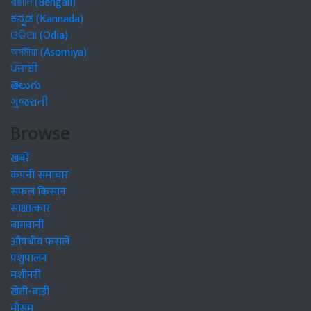
বাঙালি (Bengali)
ಕನ್ನಡ (Kannada)
ଓଡିଆ (Odia)
অসমীয়া (Asomiya)
ਪੰਜਾਬੀ
తెలుగు
ગુજરાતી
Browse
खबरें
कंपनी समाचार
सफल किसान
साक्षात्कार
बागवानी
औषधीय फसलें
पशुपालन
मशीनरी
खेती-बाड़ी
मौसम