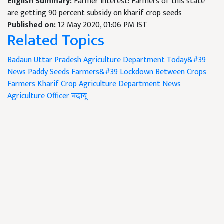
English Summary:
Farmer interest: Farmers of this state
are getting 90 percent subsidy on kharif crop seeds
Published on:
12 May 2020, 01:06 PM IST
Related Topics
Badaun
Uttar Pradesh
Agriculture Department
Today&#39
News
Paddy
Seeds
Farmers&#39
Lockdown
Between Crops
Farmers Kharif Crop
Agriculture Department News
Agriculture Officer
बदायूं