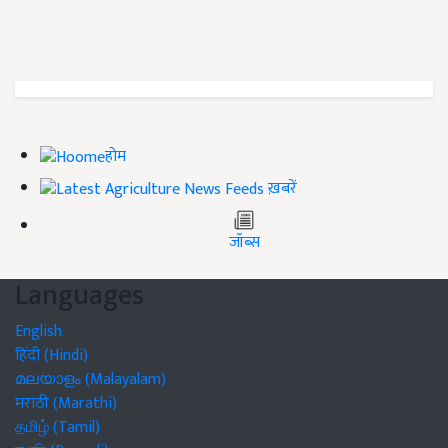
होम
ख़बरें
जॉब्स
Languages
English
हिंदी (Hindi)
മലയാളം (Malayalam)
मराठी (Marathi)
தமிழ் (Tamil)