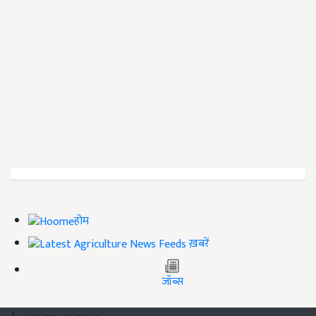
होम
ख़बरें
जॉब्स