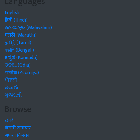
Languages
English
हिंदी (Hindi)
മലയാളം (Malayalam)
मराठी (Marathi)
தமிழ் (Tamil)
বাঙালি (Bengali)
ಕನ್ನಡ (Kannada)
ଓଡିଆ (Odia)
অসমীয়া (Asomiya)
ਪੰਜਾਬੀ
తెలుగు
ગુજરાતી
Browse
खबरें
कंपनी समाचार
सफल किसान