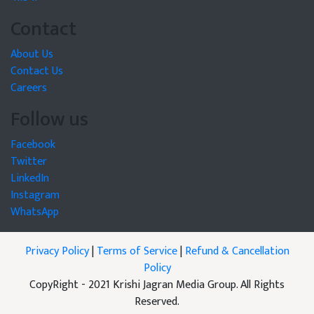
Contact
About Us
Contact Us
Careers
Follow us
Facebook
Twitter
LinkedIn
Instagram
WhatsApp
Privacy Policy
|
Terms of Service
|
Refund & Cancellation
Policy
CopyRight - 2021 Krishi Jagran Media Group. All Rights
Reserved.