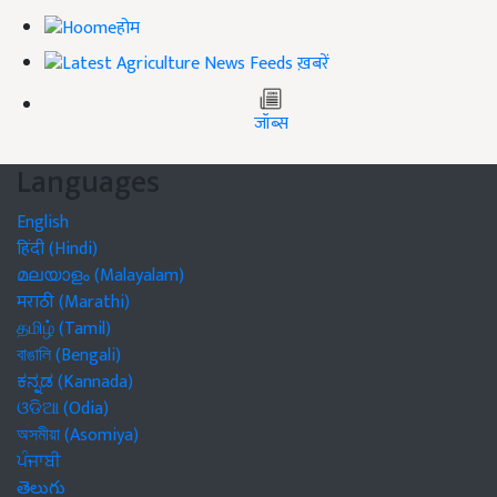
होम
ख़बरें
जॉब्स
Languages
English
हिंदी (Hindi)
മലയാളം (Malayalam)
मराठी (Marathi)
தமிழ் (Tamil)
বাঙালি (Bengali)
ಕನ್ನಡ (Kannada)
ଓଡିଆ (Odia)
অসমীয়া (Asomiya)
ਪੰਜਾਬੀ
తెలుగు