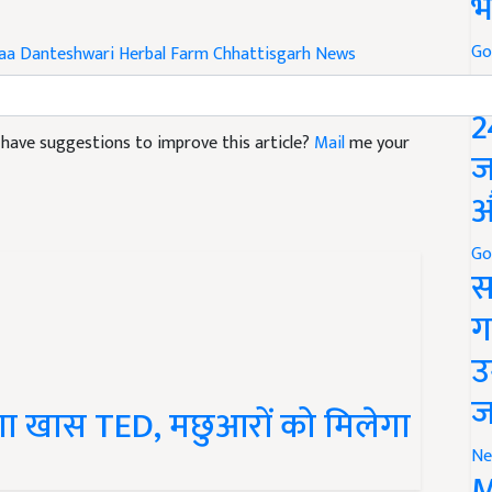
भ
Go
aa Danteshwari Herbal Farm
Chhattisgarh News
P
2
nd have suggestions to improve this article?
Mail
me your
ज
औ
Go
स
ग
उ
ज
लगेगा खास TED, मछुआरों को मिलेगा
Ne
M