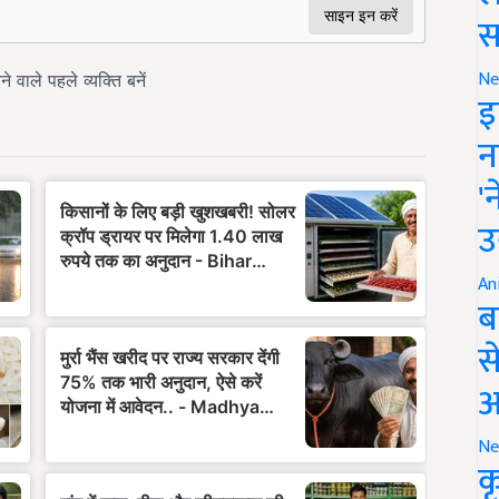
स
Ne
इ
न
'
उ
An
ब
स
आ
Ne
क