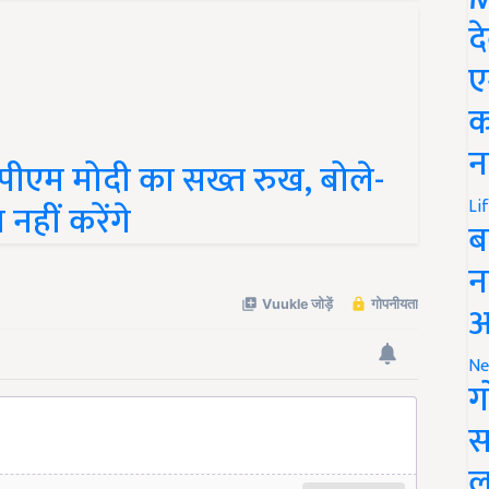
द
ए
क
न
पीएम मोदी का सख्त रुख, बोले-
Li
नहीं करेंगे
ब
न
आ
Ne
ग
स
ल