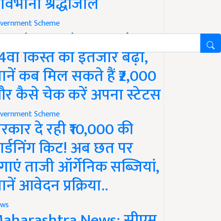
ावभीनी श्रद्धांजलि
vernment Scheme
M Kisan Yojana Update:
4वीं किस्त का इंतजार बढ़ा,
ानें कब मिल सकते हैं ₹2,000
र कैसे चेक करें अपना स्टेटस
vernment Scheme
रकार दे रही ₹10,000 की
ार्डनिंग किट! अब छत पर
गाएं ताजी ऑर्गेनिक सब्जियां,
ानें आवेदन प्रक्रिया..
ws
aharashtra News: सीएम