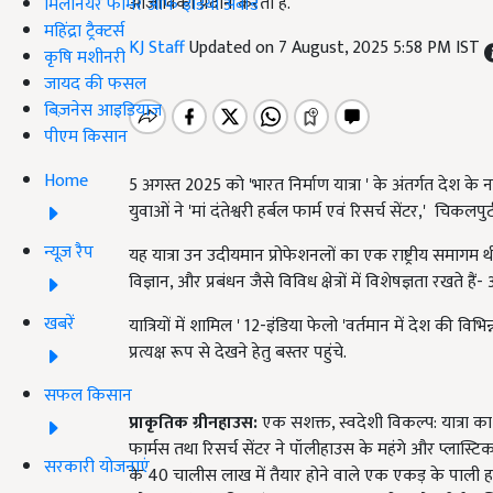
आजीविका प्रदान करता है.
मिलेनियर फार्मर ऑफ इंडिया अवॉर्ड
महिंद्रा ट्रैक्टर्स
KJ Staff
Updated on 7 August, 2025 5:58 PM IST
कृषि मशीनरी
जायद की फसल
बिज़नेस आइडियाज
पीएम किसान
Home
5 अगस्त 2025 को 'भारत निर्माण यात्रा ' के अंतर्गत देश के न
युवाओं ने 'मां दंतेश्वरी हर्बल फार्म एवं रिसर्च सेंटर,' चिकल
न्यूज़ रैप
यह यात्रा उन उदीयमान प्रोफेशनलों का एक राष्ट्रीय समागम थ
विज्ञान, और प्रबंधन जैसे विविध क्षेत्रों में विशेषज्ञता रखते 
खबरें
यात्रियों में शामिल ' 12-इंडिया फेलो 'वर्तमान में देश की विभ
प्रत्यक्ष रूप से देखने हेतु बस्तर पहुंचे.
सफल किसान
प्राकृतिक ग्रीनहाउस:
एक सशक्त, स्वदेशी विकल्प: यात्रा का प
फार्मस तथा रिसर्च सेंटर ने पॉलीहाउस के महंगे और प्लास्
सरकारी योजनाएं
के 40 चालीस लाख में तैयार होने वाले एक एकड़ के पाली हाउ