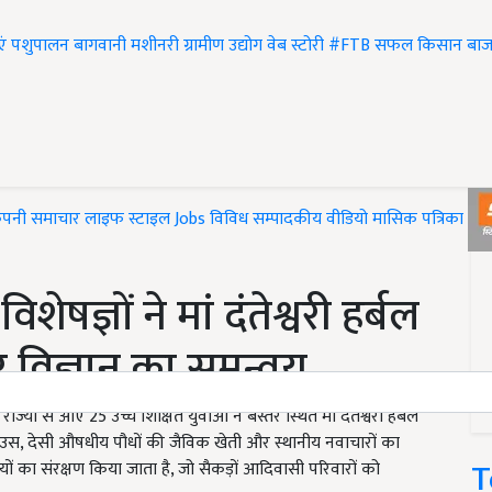
एं
पशुपालन
बागवानी
मशीनरी
ग्रामीण उद्योग
वेब स्टोरी
#FTB
सफल किसान
बाज
ंपनी समाचार
लाइफ स्टाइल
Jobs
विविध
सम्पादकीय
वीडियो
मासिक पत्रिका
#T
शेषज्ञों ने मां दंतेश्वरी हर्बल
और विज्ञान का समन्वय
ाज्यों से आए 25 उच्च शिक्षित युवाओं ने बस्तर स्थित मां दंतेश्वरी हर्बल
्रीनहाउस, देसी औषधीय पौधों की जैविक खेती और स्थानीय नवाचारों का
T
ियों का संरक्षण किया जाता है, जो सैकड़ों आदिवासी परिवारों को