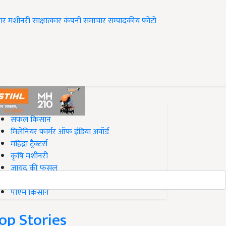
ार
मशीनरी
साक्षात्कार
कंपनी समाचार
सम्पादकीय
फोटो
op on Krishi Jagran
सफल किसान
मिलेनियर फार्मर ऑफ इंडिया अवॉर्ड
महिंद्रा ट्रैक्टर्स
कृषि मशीनरी
जायद की फसल
बिज़नेस आइडियाज
पीएम किसान
op Stories