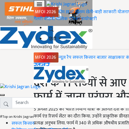
MFOI 2026
होम
ख़बरें
मौसम
खेती-बाड़ी
सरकारी योजना
गैलरी
वीडियो
मासिक पत्रिका
डायरेक्टरी
हिंदी
MFOI 2026
न्यूज़ रैप
सफल किसान
बाजार
साक्षात्कार
क
Home
ख़बरें
देश के 11 राज्यों से आए वि
फार्म में जाना परंपरा 
5 अगस्त 2025 को 'भारत निर्माण यात्रा' के अंतर्गत देश के 11 र
फार्म एंड रिसर्च सेंटर का दौरा किया. उन्होंने प्राकृतिक ग
#Top on Krishi Jagran
प्रत्यक्ष अनुभव लिया. फार्म में 340 से अधिक औषधीय प्रजात
सफल किसान