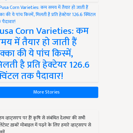
usa Corn Varieties: कम
मय में तैयार हो जाती हैं
क्का की ये पांच किस्में,
िलती है प्रति हेक्टेयर 126.6
्विंटल तक पैदावार!
More Stories
हम व्हाट्सएप पर हैं! कृषि से संबंधित देशभर की सभी
लेटेस्ट ख़बरें मोबाइल में पढ़ने के लिए हमारे व्हाट्सएप से
जुड़ें.