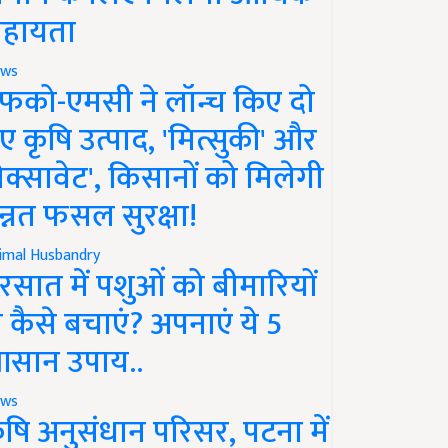
हायता
ws
फको-एमसी ने लॉन्च किए दो
ए कृषि उत्पाद, 'मित्सुकी' और
नेक्सावेट', किसानों को मिलेगी
न्नत फसल सुरक्षा!
imal Husbandry
रसात में पशुओं को बीमारियों
े कैसे बचाएं? अपनाएं ये 5
सान उपाय..
ws
ृषि अनुसंधान परिसर, पटना में