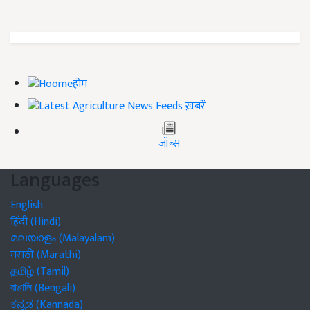
होम
ख़बरें
जॉब्स
Languages
English
हिंदी (Hindi)
മലയാളം (Malayalam)
मराठी (Marathi)
தமிழ் (Tamil)
বাঙালি (Bengali)
ಕನ್ನಡ (Kannada)