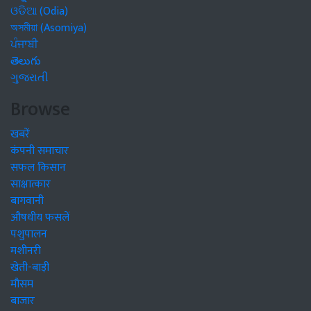
ଓଡିଆ (Odia)
অসমীয়া (Asomiya)
ਪੰਜਾਬੀ
తెలుగు
ગુજરાતી
Browse
खबरें
कंपनी समाचार
सफल किसान
साक्षात्कार
बागवानी
औषधीय फसलें
पशुपालन
मशीनरी
खेती-बाड़ी
मौसम
बाजार