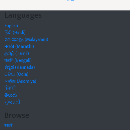
Languages
English
हिंदी (Hindi)
മലയാളം (Malayalam)
मराठी (Marathi)
தமிழ் (Tamil)
বাঙালি (Bengali)
ಕನ್ನಡ (Kannada)
ଓଡିଆ (Odia)
অসমীয়া (Asomiya)
ਪੰਜਾਬੀ
తెలుగు
ગુજરાતી
Browse
खबरें