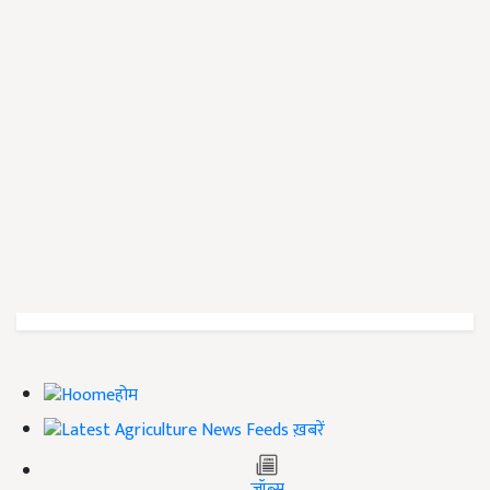
होम
ख़बरें
जॉब्स