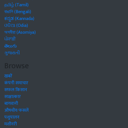
தமிழ் (Tamil)
বাঙালি (Bengali)
ಕನ್ನಡ (Kannada)
ଓଡିଆ (Odia)
অসমীয়া (Asomiya)
ਪੰਜਾਬੀ
తెలుగు
ગુજરાતી
Browse
खबरें
कंपनी समाचार
सफल किसान
साक्षात्कार
बागवानी
औषधीय फसलें
पशुपालन
मशीनरी