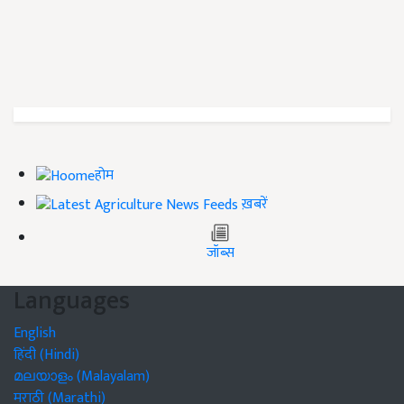
होम
ख़बरें
जॉब्स
Languages
English
हिंदी (Hindi)
മലയാളം (Malayalam)
मराठी (Marathi)