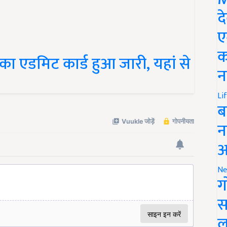
द
ए
 एडमिट कार्ड हुआ जारी, यहां से
क
न
Li
ब
न
आ
Ne
ग
स
ल