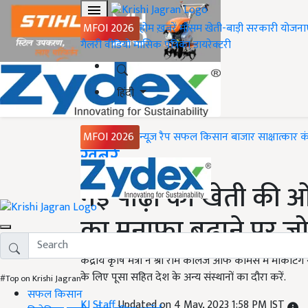
MFOI 2026
होम
ख़बरें
मौसम
खेती-बाड़ी
सरकारी योजना
गैलरी
वीडियो
मासिक पत्रिका
डायरेक्टरी
हिंदी
MFOI 2026
न्यूज़ रैप
सफल किसान
बाजार
साक्षात्कार
क
Home
ख़बरें
नई पीढ़ी को खेती की 
का मुनाफा बढ़ाने पर ज
केंद्रीय कृषि मंत्री ने श्री राम कालेज आफ कामर्स में मार्
के लिए पूसा सहित देश के अन्य संस्थानों का दौरा करें.
#Top on Krishi Jagran
सफल किसान
KJ Staff
Updated on 4 May, 2023 1:58 PM IST