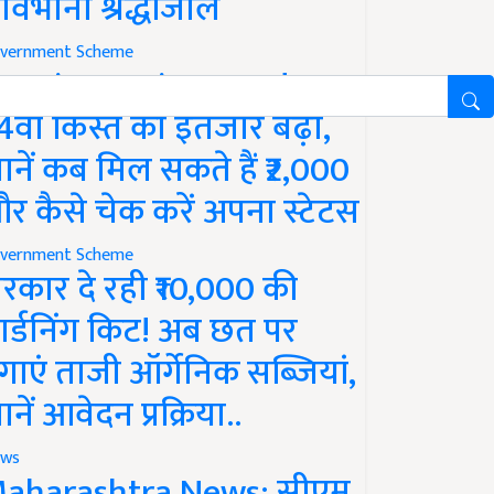
ावभीनी श्रद्धांजलि
vernment Scheme
M Kisan Yojana Update:
4वीं किस्त का इंतजार बढ़ा,
ानें कब मिल सकते हैं ₹2,000
र कैसे चेक करें अपना स्टेटस
vernment Scheme
रकार दे रही ₹10,000 की
ार्डनिंग किट! अब छत पर
गाएं ताजी ऑर्गेनिक सब्जियां,
ानें आवेदन प्रक्रिया..
ws
aharashtra News: सीएम