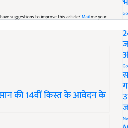
भ
nd have suggestions to improve this article?
Mail
me your
Go
P
2
ज
औ
Go
स
ग
ान की 14वीं किस्त के आवेदन के
उ
ज
ज
Ne
M