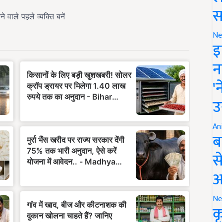
स
Ne
इ
न
'
उ
An
ब
स
आ
Ne
क