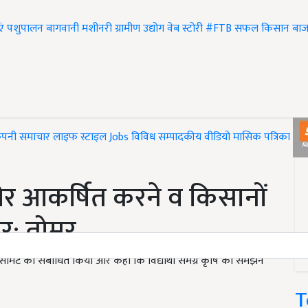
एं
पशुपालन
बागवानी
मशीनरी
ग्रामीण उद्योग
वेब स्टोरी
#FTB
सफल किसान
बाज
ंपनी समाचार
लाइफ स्टाइल
Jobs
विविध
सम्पादकीय
वीडियो
मासिक पत्रिका
#T
ओर आकर्षित करने व किसानों
ोर: तोमर
केटिंग समिट को संबोधित किया और कहा कि विद्यार्थी समग्र कृषि को समझने
T