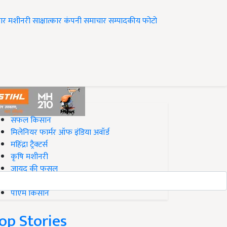
ार
मशीनरी
साक्षात्कार
कंपनी समाचार
सम्पादकीय
फोटो
op on Krishi Jagran
सफल किसान
मिलेनियर फार्मर ऑफ इंडिया अवॉर्ड
महिंद्रा ट्रैक्टर्स
कृषि मशीनरी
जायद की फसल
बिज़नेस आइडियाज
पीएम किसान
op Stories