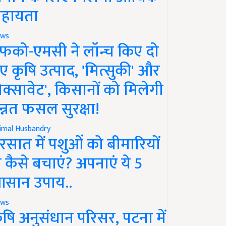
हायता
ws
फको-एमसी ने लॉन्च किए दो
ए कृषि उत्पाद, 'मित्सुकी' और
नेक्सावेट', किसानों को मिलेगी
न्नत फसल सुरक्षा!
imal Husbandry
रसात में पशुओं को बीमारियों
े कैसे बचाएं? अपनाएं ये 5
सान उपाय..
ws
ृषि अनुसंधान परिसर, पटना में