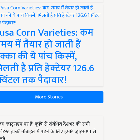
usa Corn Varieties: कम
मय में तैयार हो जाती हैं
क्का की ये पांच किस्में,
िलती है प्रति हेक्टेयर 126.6
्विंटल तक पैदावार!
More Stories
हम व्हाट्सएप पर हैं! कृषि से संबंधित देशभर की सभी
लेटेस्ट ख़बरें मोबाइल में पढ़ने के लिए हमारे व्हाट्सएप से
जुड़ें.