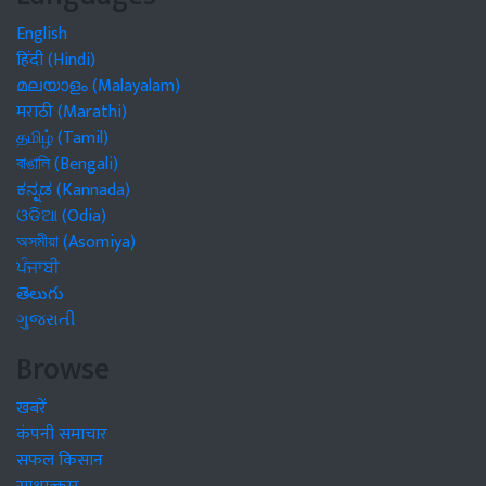
English
हिंदी (Hindi)
മലയാളം (Malayalam)
मराठी (Marathi)
தமிழ் (Tamil)
বাঙালি (Bengali)
ಕನ್ನಡ (Kannada)
ଓଡିଆ (Odia)
অসমীয়া (Asomiya)
ਪੰਜਾਬੀ
తెలుగు
ગુજરાતી
Browse
खबरें
कंपनी समाचार
सफल किसान