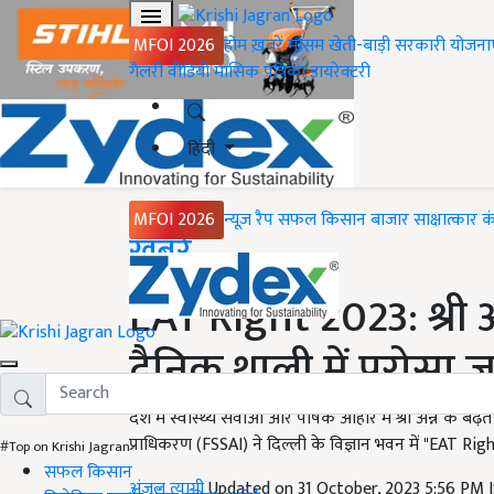
MFOI 2026
होम
ख़बरें
मौसम
खेती-बाड़ी
सरकारी योजना
गैलरी
वीडियो
मासिक पत्रिका
डायरेक्टरी
हिंदी
MFOI 2026
न्यूज़ रैप
सफल किसान
बाजार
साक्षात्कार
क
Home
ख़बरें
EAT Right 2023: श्री अ
दैनिक थाली में परोसा जा
देश में स्वास्थ्य सेवाओं और पोषक आहार में श्री अन्न के 
प्राधिकरण (FSSAI) ने दिल्ली के विज्ञान भवन में "EAT 
#Top on Krishi Jagran
सफल किसान
अंजुल त्यागी
Updated on 31 October, 2023 5:56 PM 