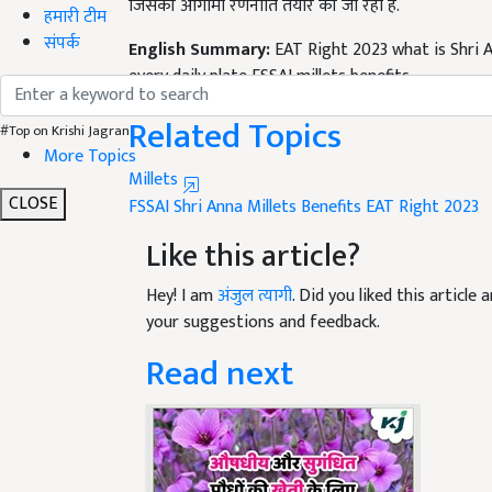
हमारी टीम
English Summary:
EAT Right 2023 what is Shri A
संपर्क
every daily plate FSSAI millets benefits
Published on:
31 October 2023, 04:05 PM IST
Related Topics
#Top on Krishi Jagran
Millets
More Topics
FSSAI
Shri Anna
Millets Benefits
EAT Right 2023
CLOSE
Like this article?
Hey! I am
अंजुल त्यागी
. Did you liked this articl
your suggestions and feedback.
Read next