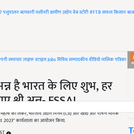
एं
पशुपालन
बागवानी
मशीनरी
ग्रामीण उद्योग
वेब स्टोरी
#FTB
सफल किसान
बाज
ंपनी समाचार
लाइफ स्टाइल
Jobs
विविध
सम्पादकीय
वीडियो
मासिक पत्रिका
#T
न्न है भारत के लिए शुभ, हर
ए श्री अन्न- FSSAI
बढ़ते महत्व को लेकर, भारतीय उद्योग निगम (CII) और खाद्य और पोषण मानक
Right 2023" कार्यशाला का आयोजन किया.
T
IST