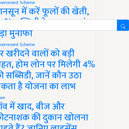
vernment Scheme
ानसून में करें फूलों की खेती,
0% सब्सिडी के साथ कमाएं
ड़ा मुनाफा
vernment Scheme
र खरीदने वालों को बड़ी
ाहत, होम लोन पर मिलेगी 4%
ी सब्सिडी, जानें कौन उठा
कता है योजना का लाभ
ws
ांव में खाद, बीज और
ीटनाशक की दुकान खोलना
ाहते हैं? जानिए लाइसेंस,