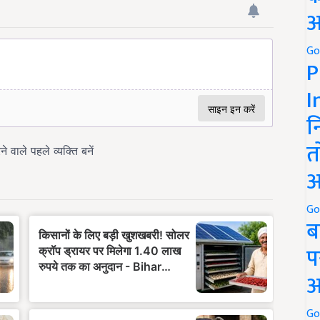
अ
Go
P
I
न
त
अ
Go
ब
प
अ
Go