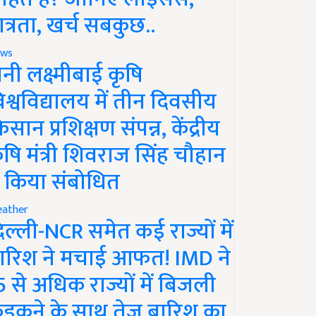
ात्रता, खर्च सबकुछ..
ws
ानी लक्ष्मीबाई कृषि
िश्वविद्यालय में तीन दिवसीय
िसान प्रशिक्षण संपन्न, केंद्रीय
ृषि मंत्री शिवराज सिंह चौहान
े किया संबोधित
ather
िल्ली-NCR समेत कई राज्यों में
ारिश ने मचाई आफत! IMD ने
5 से अधिक राज्यों में बिजली
ड़कने के साथ तेज बारिश का