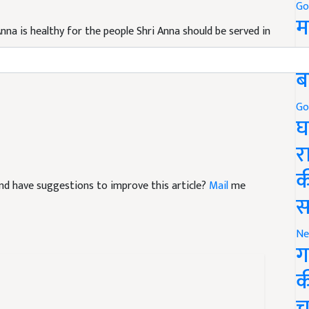
Go
nna is healthy for the people Shri Anna should be served in
म
5
ब
Go
घ
र
e and have suggestions to improve this article?
Mail
me
क
स
Ne
ग
क
च