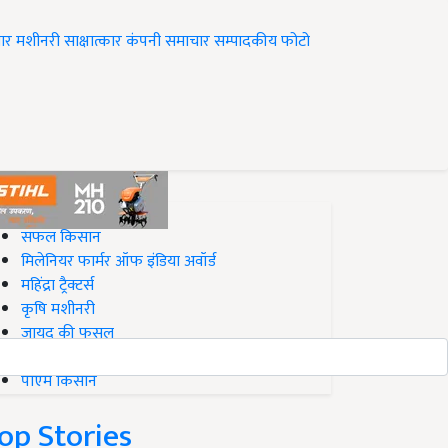
ार
मशीनरी
साक्षात्कार
कंपनी समाचार
सम्पादकीय
फोटो
op on Krishi Jagran
सफल किसान
मिलेनियर फार्मर ऑफ इंडिया अवॉर्ड
महिंद्रा ट्रैक्टर्स
कृषि मशीनरी
जायद की फसल
बिज़नेस आइडियाज
पीएम किसान
op Stories