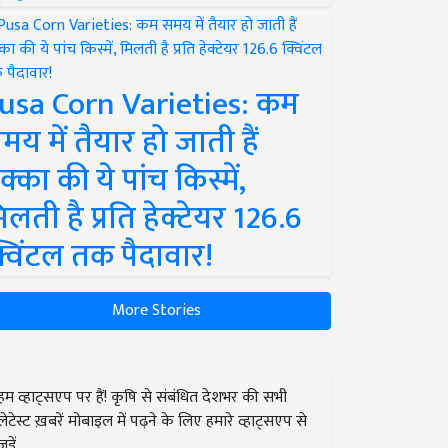
usa Corn Varieties: कम
मय में तैयार हो जाती हैं
क्का की ये पांच किस्में,
िलती है प्रति हेक्टेयर 126.6
्विंटल तक पैदावार!
More Stories
हम व्हाट्सएप पर हैं! कृषि से संबंधित देशभर की सभी
लेटेस्ट ख़बरें मोबाइल में पढ़ने के लिए हमारे व्हाट्सएप से
जुड़ें.