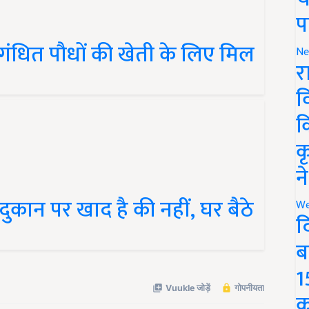
प
ंधित पौधों की खेती के लिए मिल
Ne
र
व
क
क
न
ुकान पर खाद है की नहीं, घर बैठे
We
द
ब
1
क