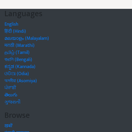
Languages
English
हिंदी (Hindi)
മലയാളം (Malayalam)
मराठी (Marathi)
தமிழ் (Tamil)
বাঙালি (Bengali)
ಕನ್ನಡ (Kannada)
ଓଡିଆ (Odia)
অসমীয়া (Asomiya)
ਪੰਜਾਬੀ
తెలుగు
ગુજરાતી
Browse
खबरें