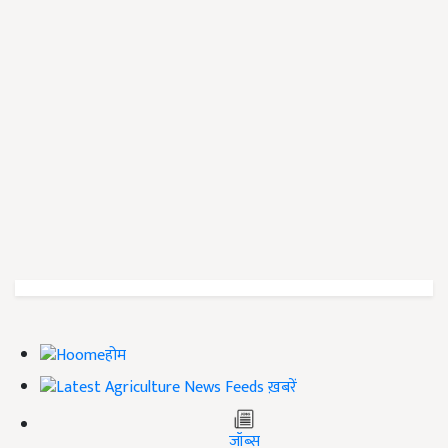
होम
ख़बरें
जॉब्स