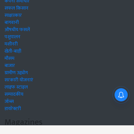
कंपनी समाचार
सफल किसान
साक्षात्कार
बागवानी
औषधीय फसलें
पशुपालन
मशीनरी
खेती-बाड़ी
मौसम
बाजार
ग्रामीण उद्द्योग
सरकारी योजनाएं
लाइफ स्टाइल
सम्पादकीय
जॉब्स
डायरेक्टरी
Magazines
Read Online