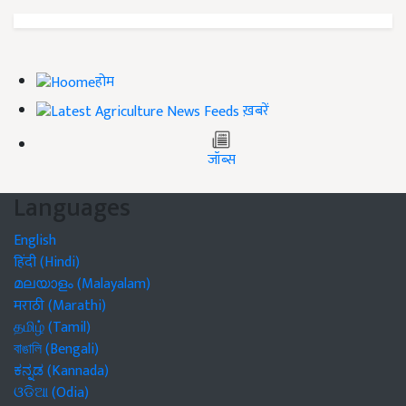
होम
ख़बरें
जॉब्स
Languages
English
हिंदी (Hindi)
മലയാളം (Malayalam)
मराठी (Marathi)
தமிழ் (Tamil)
বাঙালি (Bengali)
ಕನ್ನಡ (Kannada)
ଓଡିଆ (Odia)