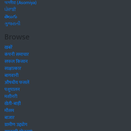
অসমীয়া (Asomiya)
ਪੰਜਾਬੀ
తెలుగు
ગુજરાતી
Browse
खबरें
कंपनी समाचार
सफल किसान
साक्षात्कार
बागवानी
औषधीय फसलें
पशुपालन
मशीनरी
खेती-बाड़ी
मौसम
बाजार
ग्रामीण उद्द्योग