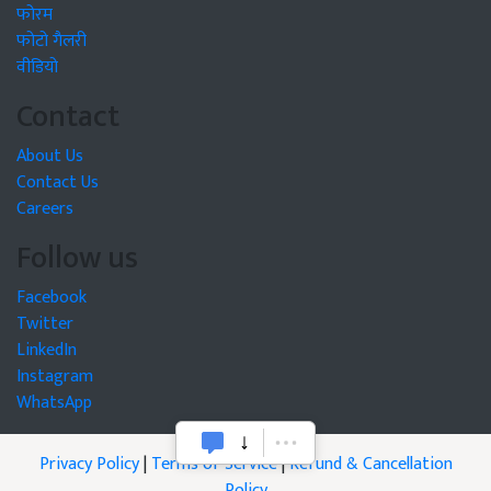
फोरम
फोटो गैलरी
वीडियो
Contact
About Us
Contact Us
Careers
Follow us
Facebook
Twitter
LinkedIn
Instagram
WhatsApp
Privacy Policy
|
Terms of Service
|
Refund & Cancellation
Policy