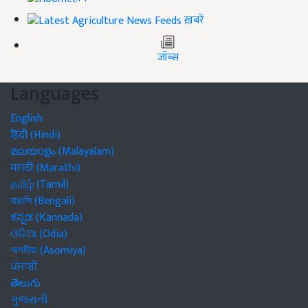
ख़बरें
जॉब्स
Languages
English
हिंदी (Hindi)
മലയാളം (Malayalam)
मराठी (Marathi)
தமிழ் (Tamil)
বাঙালি (Bengali)
ಕನ್ನಡ (Kannada)
ଓଡିଆ (Odia)
অসমীয়া (Asomiya)
ਪੰਜਾਬੀ
తెలుగు
ગુજરાતી