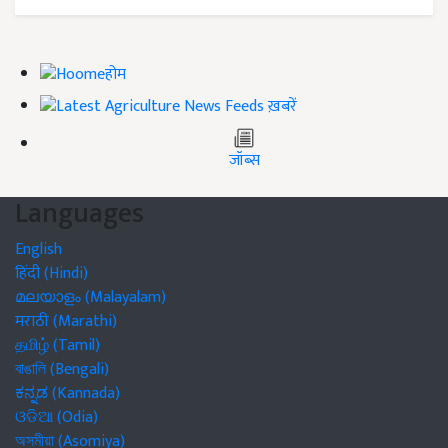
होम
ख़बरें
जॉब्स
Languages
English
हिंदी (Hindi)
മലയാളം (Malayalam)
मराठी (Marathi)
தமிழ் (Tamil)
বাঙালি (Bengali)
ಕನ್ನಡ (Kannada)
ଓଡିଆ (Odia)
অসমীয়া (Asomiya)