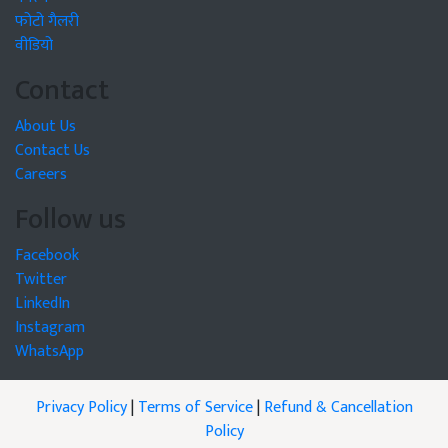
फोटो गैलरी
वीडियो
Contact
About Us
Contact Us
Careers
Follow us
Facebook
Twitter
LinkedIn
Instagram
WhatsApp
Privacy Policy
|
Terms of Service
|
Refund & Cancellation
Policy