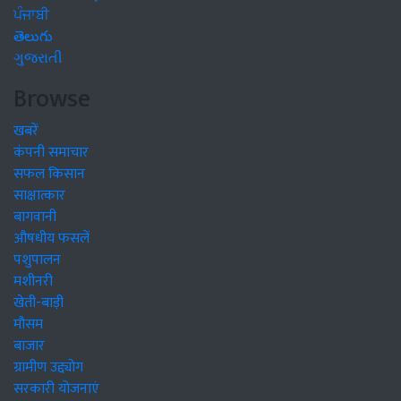
ਪੰਜਾਬੀ
తెలుగు
ગુજરાતી
Browse
खबरें
कंपनी समाचार
सफल किसान
साक्षात्कार
बागवानी
औषधीय फसलें
पशुपालन
मशीनरी
खेती-बाड़ी
मौसम
बाजार
ग्रामीण उद्द्योग
सरकारी योजनाएं