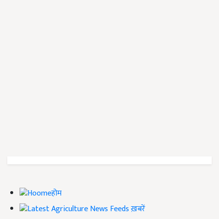
होम
ख़बरें