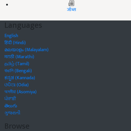
जॉब्स
Languages
English
हिंदी (Hindi)
മലയാളം (Malayalam)
मराठी (Marathi)
தமிழ் (Tamil)
বাঙালি (Bengali)
ಕನ್ನಡ (Kannada)
ଓଡିଆ (Odia)
অসমীয়া (Asomiya)
ਪੰਜਾਬੀ
తెలుగు
ગુજરાતી
Browse