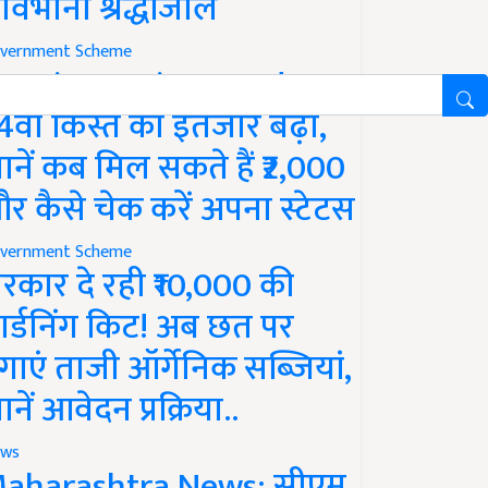
ावभीनी श्रद्धांजलि
vernment Scheme
M Kisan Yojana Update:
4वीं किस्त का इंतजार बढ़ा,
ानें कब मिल सकते हैं ₹2,000
र कैसे चेक करें अपना स्टेटस
vernment Scheme
रकार दे रही ₹10,000 की
ार्डनिंग किट! अब छत पर
गाएं ताजी ऑर्गेनिक सब्जियां,
ानें आवेदन प्रक्रिया..
ws
aharashtra News: सीएम