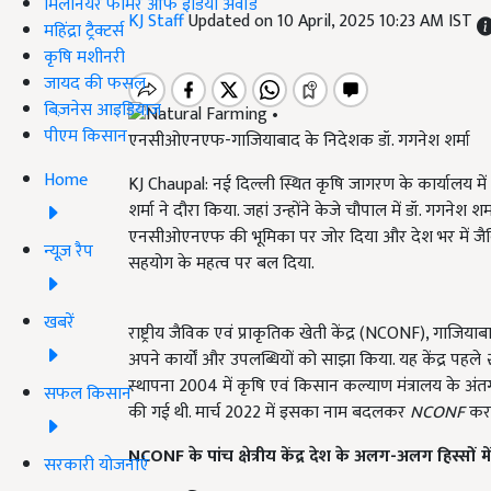
मिलेनियर फार्मर ऑफ इंडिया अवॉर्ड
KJ Staff
Updated on 10 April, 2025 10:23 AM IST
महिंद्रा ट्रैक्टर्स
कृषि मशीनरी
जायद की फसल
बिज़नेस आइडियाज
पीएम किसान
एनसीओएनएफ-गाजियाबाद के निदेशक डॉ. गगनेश शर्मा
Home
KJ Chaupal: नई दिल्ली स्थित कृषि जागरण के कार्यालय 
शर्मा ने दौरा किया. जहां उन्होंने केजे चौपाल में डॉ. गगनेश 
एनसीओएनएफ की भूमिका पर जोर दिया और देश भर में जैविक
न्यूज़ रैप
सहयोग के महत्व पर बल दिया.
खबरें
राष्ट्रीय जैविक एवं प्राकृतिक खेती केंद्र (NCONF), गाजियाब
अपने कार्यों और उपलब्धियों को साझा किया. यह केंद्र पहले
र
स्थापना 2004 में कृषि एवं किसान कल्याण मंत्रालय के अंतर
सफल किसान
की गई थी. मार्च 2022 में इसका नाम बदलकर
NCONF
कर 
NCONF के पांच क्षेत्रीय केंद्र देश के अलग-अलग हिस्सों में 
सरकारी योजनाएं