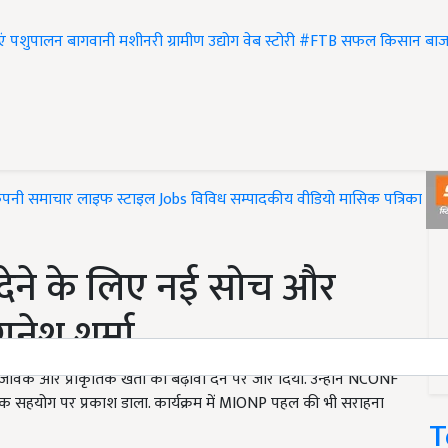
एं
पशुपालन
बागवानी
मशीनरी
ग्रामीण उद्योग
वेब स्टोरी
#FTB
सफल किसान
बाज
ंपनी समाचार
लाइफ स्टाइल
Jobs
विविध
सम्पादकीय
वीडियो
मासिक पत्रिका
#T
 देने के लिए नई सोच और
नेश शर्मा
ं जैविक और प्राकृतिक खेती को बढ़ावा देने पर जोर दिया. उन्होंने NCONF
ारक सहयोग पर प्रकाश डाला. कार्यक्रम में MIONP पहल की भी सराहना
T