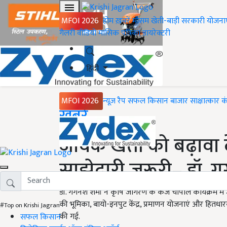
MFOI 2026
होम
ख़बरें
मौसम
खेती-बाड़ी
सरकारी योजना
गैलरी
वीडियो
मासिक पत्रिका
डायरेक्टरी
हिंदी
MFOI 2026
न्यूज़ रैप
सफल किसान
बाजार
साक्षात्कार
क
Home
ख़बरें
जैविक खेती को बढ़ावा
साझेदारी जरूरी– डॉ. गग
डॉ. गगनेश शर्मा ने कृषि जागरण के केजे चौपाल कार्यक्रम मे
की भूमिका, बायो-इनपुट केंद्र, प्रमाणन योजनाएं और हितध
#Top on Krishi Jagran
की गई.
सफल किसान