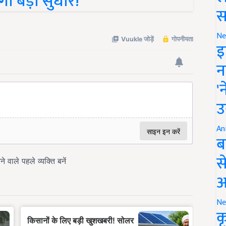
एगा बड़ा सुधार!
स
Ne
इ
न
'
उ
An
ब
स
आ
Ne
क