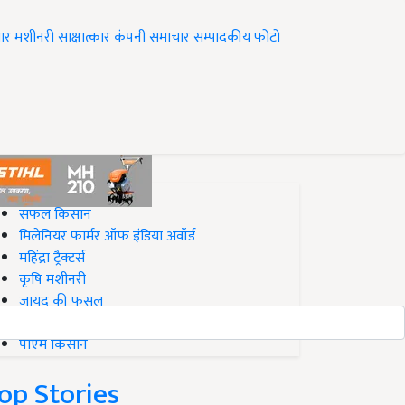
ार
मशीनरी
साक्षात्कार
कंपनी समाचार
सम्पादकीय
फोटो
op on Krishi Jagran
सफल किसान
मिलेनियर फार्मर ऑफ इंडिया अवॉर्ड
महिंद्रा ट्रैक्टर्स
कृषि मशीनरी
जायद की फसल
बिज़नेस आइडियाज
पीएम किसान
op Stories