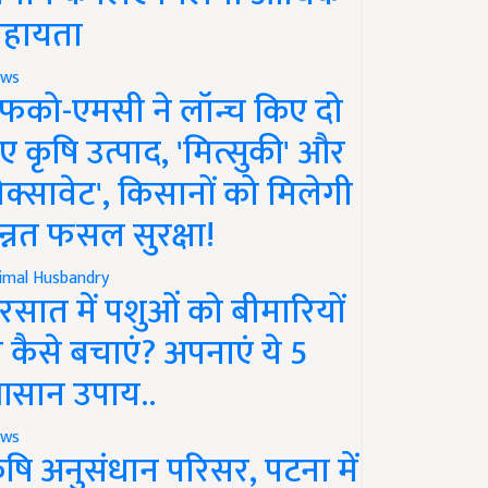
हायता
ws
फको-एमसी ने लॉन्च किए दो
ए कृषि उत्पाद, 'मित्सुकी' और
नेक्सावेट', किसानों को मिलेगी
न्नत फसल सुरक्षा!
imal Husbandry
रसात में पशुओं को बीमारियों
े कैसे बचाएं? अपनाएं ये 5
सान उपाय..
ws
ृषि अनुसंधान परिसर, पटना में