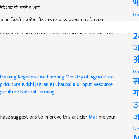
भ
ेशक डॉ. गगनेश शर्मा
Go
थ हुआ, जिसमें सहयोग और साझा संकल्प का भाव दर्शाया गया.
P
2
-input resource centers and certification schemes will
ज
औ
Go
Training
Regenerative Farming
Ministry of Agriculture
स
griculture
Krishi Jagran
KJ Chaupal
Bio-input Resource
ग
riculture
Natural Farming
उ
ज
nd have suggestions to improve this article?
Mail
me your
Ne
M