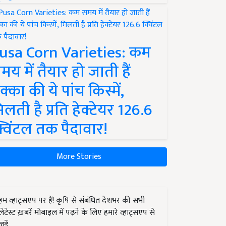
usa Corn Varieties: कम
मय में तैयार हो जाती हैं
क्का की ये पांच किस्में,
िलती है प्रति हेक्टेयर 126.6
्विंटल तक पैदावार!
More Stories
हम व्हाट्सएप पर हैं! कृषि से संबंधित देशभर की सभी
लेटेस्ट ख़बरें मोबाइल में पढ़ने के लिए हमारे व्हाट्सएप से
जुड़ें.