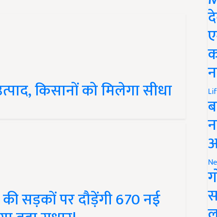
द
ए
क
न
उत्पाद, किसानों को मिलेगा सीधा
Li
ब
न
आ
Ne
ग
स
ी सड़कों पर दौड़ेंगी 670 नई
ल