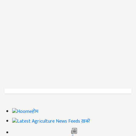
होम
ख़बरें