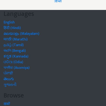
जॉब्स
Languages
English
हिंदी (Hindi)
മലയാളം (Malayalam)
मराठी (Marathi)
தமிழ் (Tamil)
বাঙালি (Bengali)
ಕನ್ನಡ (Kannada)
ଓଡିଆ (Odia)
অসমীয়া (Asomiya)
ਪੰਜਾਬੀ
తెలుగు
ગુજરાતી
Browse
खबरें