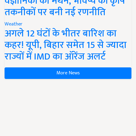
वैज्ञानिकों का मंथन, भविष्य की कृषि
तकनीकों पर बनी नई रणनीति
Weather
अगले 12 घंटों के भीतर बारिश का
कहर! यूपी, बिहार समेत 15 से ज्यादा
राज्यों में IMD का ऑरेंज अलर्ट
More News