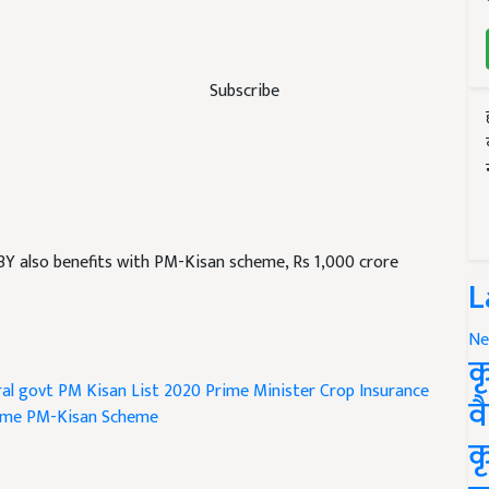
Subscribe
Y also benefits with PM-Kisan scheme, Rs 1,000 crore
L
Ne
क
ral govt
PM Kisan List 2020
Prime Minister Crop Insurance
व
eme
PM-Kisan Scheme
क