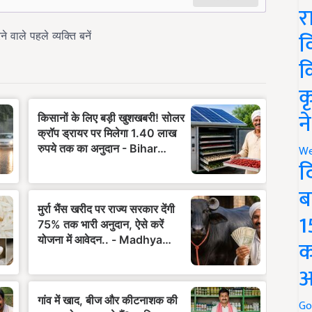
र
व
क
क
न
We
द
ब
1
क
अ
Go