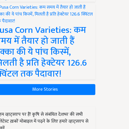
usa Corn Varieties: कम
मय में तैयार हो जाती हैं
क्का की ये पांच किस्में,
िलती है प्रति हेक्टेयर 126.6
्विंटल तक पैदावार!
More Stories
हम व्हाट्सएप पर हैं! कृषि से संबंधित देशभर की सभी
लेटेस्ट ख़बरें मोबाइल में पढ़ने के लिए हमारे व्हाट्सएप से
जुड़ें.