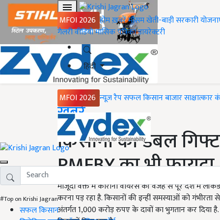
MFOI 2026
होम
ख़बरें
मौसम
खेती-बाड़ी
सरकारी योजना
गैलरी
वीडियो
मासिक पत्रिका
डायरेक्टरी
हिंदी
MFOI 2026
न्यूज़ रैप
सफल किसान
बाजार
साक्षात्कार
क
Home
ख़बरें
किसानों को डबल गिफ्
PMFBY का भी फायदा, 
मौजूदा वक्त में कोरोना वायरस की वजह से पूरे देश में 
करना पड़ रहा है. किसानों की इन्हीं समस्याओं को गंभीरता से
#Top on Krishi Jagran
अंतर्गत 1,000 करोड़ रुपए के दावों का भुगतान कर दिया है. य
सफल किसान