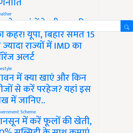
णनीति
ather
गले 12 घंटों के भीतर बारिश
ा कहर! यूपी, बिहार समेत 15
े ज्यादा राज्यों में IMD का
रेंज अलर्ट
festyle
ावन में क्या खाएं और किन
ीजों से करें परहेज? यहां इस
ेख में जानिए..
vernment Scheme
ानसून में करें फूलों की खेती,
0% सब्सिडी के साथ कमाएं