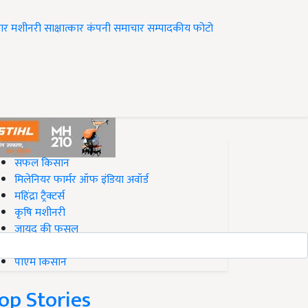
ार
मशीनरी
साक्षात्कार
कंपनी समाचार
सम्पादकीय
फोटो
op on Krishi Jagran
सफल किसान
मिलेनियर फार्मर ऑफ इंडिया अवॉर्ड
महिंद्रा ट्रैक्टर्स
कृषि मशीनरी
जायद की फसल
बिज़नेस आइडियाज
पीएम किसान
op Stories