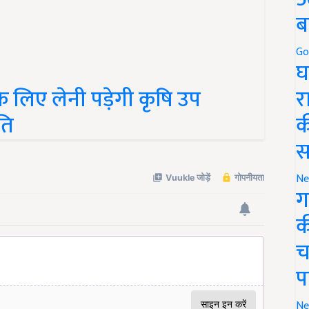
ब
Go
घ
 लिए लेनी पड़ेगी कृषि उप
र
ति
क
स
Ne
ग
क
च
प
Ne