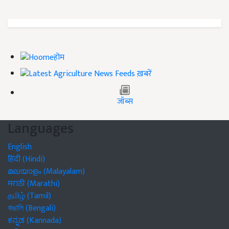
होम
ख़बरें
जॉब्स
Languages
English
हिंदी (Hindi)
മലയാളം (Malayalam)
मराठी (Marathi)
தமிழ் (Tamil)
বাঙালি (Bengali)
ಕನ್ನಡ (Kannada)