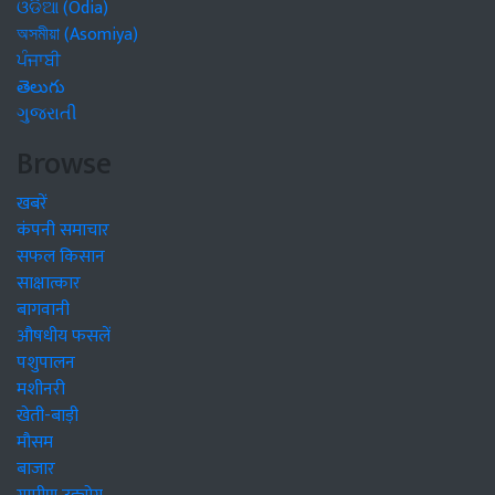
ଓଡିଆ (Odia)
অসমীয়া (Asomiya)
ਪੰਜਾਬੀ
తెలుగు
ગુજરાતી
Browse
खबरें
कंपनी समाचार
सफल किसान
साक्षात्कार
बागवानी
औषधीय फसलें
पशुपालन
मशीनरी
खेती-बाड़ी
मौसम
बाजार