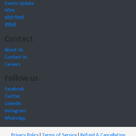
Events Update
फोरम
फोटो गैलरी
वीडियो
Contact
About Us
Contact Us
Careers
Follow us
Facebook
Twitter
LinkedIn
Instagram
WhatsApp
Privacy Policy
|
Terms of Service
|
Refund & Cancellation