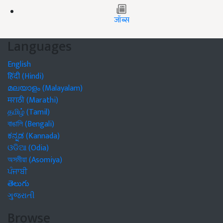
जॉब्स
Languages
English
हिंदी (Hindi)
മലയാളം (Malayalam)
मराठी (Marathi)
தமிழ் (Tamil)
বাঙালি (Bengali)
ಕನ್ನಡ (Kannada)
ଓଡିଆ (Odia)
অসমীয়া (Asomiya)
ਪੰਜਾਬੀ
తెలుగు
ગુજરાતી
Browse