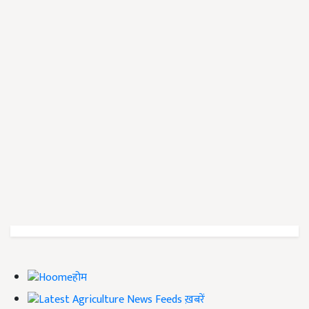
होम
ख़बरें