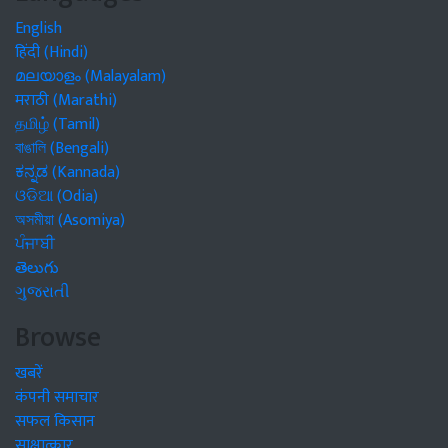
English
हिंदी (Hindi)
മലയാളം (Malayalam)
मराठी (Marathi)
தமிழ் (Tamil)
বাঙালি (Bengali)
ಕನ್ನಡ (Kannada)
ଓଡିଆ (Odia)
অসমীয়া (Asomiya)
ਪੰਜਾਬੀ
తెలుగు
ગુજરાતી
Browse
खबरें
कंपनी समाचार
सफल किसान
साक्षात्कार