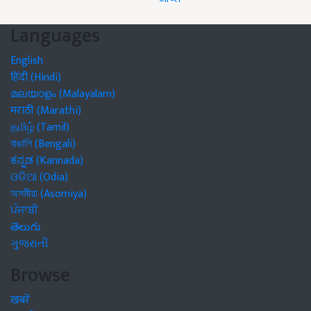
Languages
English
हिंदी (Hindi)
മലയാളം (Malayalam)
मराठी (Marathi)
தமிழ் (Tamil)
বাঙালি (Bengali)
ಕನ್ನಡ (Kannada)
ଓଡିଆ (Odia)
অসমীয়া (Asomiya)
ਪੰਜਾਬੀ
తెలుగు
ગુજરાતી
Browse
खबरें