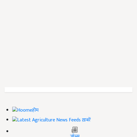
होम
ख़बरें
जॉब्स