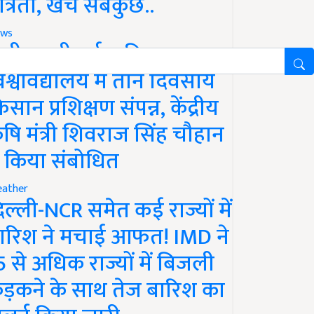
ात्रता, खर्च सबकुछ..
ws
ानी लक्ष्मीबाई कृषि
िश्वविद्यालय में तीन दिवसीय
िसान प्रशिक्षण संपन्न, केंद्रीय
ृषि मंत्री शिवराज सिंह चौहान
े किया संबोधित
ather
िल्ली-NCR समेत कई राज्यों में
ारिश ने मचाई आफत! IMD ने
5 से अधिक राज्यों में बिजली
ड़कने के साथ तेज बारिश का