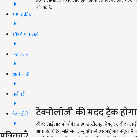
(loT) आधारित सेंसर और ड्रोन-आधारित हाइपर और मल्टी-स्प
की गई है.
सम्पादकीय
औषधीय फसलें
पशुपालन
खेती-बाड़ी
मशीनरी
टेक्नोलॉजी की मदद ट्रैक होगा
वेब स्टोरी
सीएसआईआर फोर्थ पैराडाइम इंस्टीट्यूट, बेंगलुरु, सीएस
ऑफ इंटीग्रेटिव मेडिसिन जम्मू और सीएसआईआर-सेंट्रल मैकेनि
पत्रिकाएँ