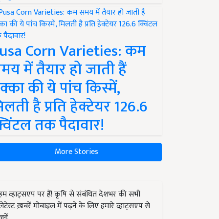
usa Corn Varieties: कम
मय में तैयार हो जाती हैं
क्का की ये पांच किस्में,
िलती है प्रति हेक्टेयर 126.6
्विंटल तक पैदावार!
More Stories
हम व्हाट्सएप पर हैं! कृषि से संबंधित देशभर की सभी
लेटेस्ट ख़बरें मोबाइल में पढ़ने के लिए हमारे व्हाट्सएप से
जुड़ें.