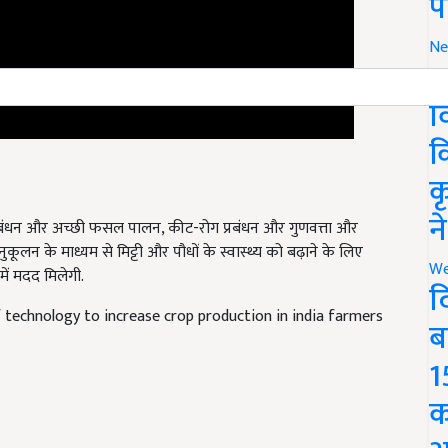
प
Ne
र
व
क
क
न
बंधन और अच्छी फसल पालन, कीट-रोग प्रबंधन और गुणवत्ता और
कूलन के माध्यम से मिट्टी और पौधों के स्वास्थ्य को बढ़ाने के लिए
We
ें मदद मिलेगी.
द
f technology to increase crop production in india farmers
ब
1
क