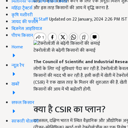
प्रौद्योगिकियां विकसित करने के लिए एक अनूठा मिशन शुरू कि
मिलेनियर फार्मर ऑफ इंडिया अवॉर्ड
और इस तरह किसानों की आय में वृद्धि करना है.
महिंद्रा ट्रैक्टर्स
कृषि मशीनरी
KJ Staff
Updated on 22 January, 2024 2:26 PM IS
जायद की फसल
बिज़नेस आइडियाज
पीएम किसान
Home
टेक्नोलॉजी से बढ़ेगी किसानों की कमाई
The Council of Scientific and Industrial Resea
न्यूज़ रैप
लोगों के लिए नई सुविधाएं पैदा कर रही हैं. टेक्नोलॉजी केवल ब
किसानों की मदद भी कर रही है. इसी कड़ी में खेती में टेक्
(CSIR) ने एक खास तरह के मिशन की शुरुआत की है. खेती में
खबरें
किसानों की आय में भी बढ़ोतरी होगी.
सफल किसान
क्या है CSIR का प्लान?
दरअसल, दक्षिण भारत में स्थित वैज्ञानिक और औद्योगिक अनुस
सरकारी योजनाएं
(रीजन-स्पेसिफिक) स्मार्ट-एग्रो टेक्नोलॉजीस का एक विशे