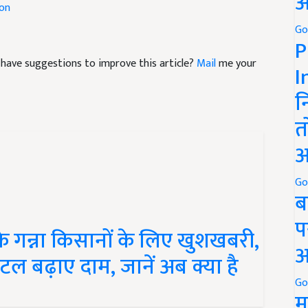
अ
ion
Go
P
nd have suggestions to improve this article?
Mail
me your
I
न
त
अ
Go
ब
प
 गन्ना किसानों के लिए खुशखबरी,
अ
ंटल बढ़ाए दाम, जानें अब क्या है
Go
म