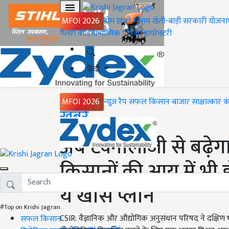
MFOI 2026
होम
ख़बरें
मौसम
खेती-बाड़ी
सरकारी योजना
गैलरी
वीडियो
मासिक पत्रिका
डायरेक्टरी
हिंदी
MFOI 2026
न्यूज़ रैप
सफल किसान
बाजार
साक्षात्कार
क
Home
ख़बरें
अब टेक्नोलॉजी से बढ़े
किसानों की आय में भी ह
ये खास प्लान
#Top on Krishi Jagran
CSIR: वैज्ञानिक और औद्योगिक अनुसंधान परिषद ने दक्षिण भारत
सफल किसान