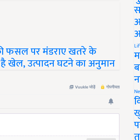
स
अ
आ
Li
ी फसल पर मंडराए खतरे के
म
ै खेल, उत्पादन घटने का अनुमान
ब
न
Ne
क
ख
प
त