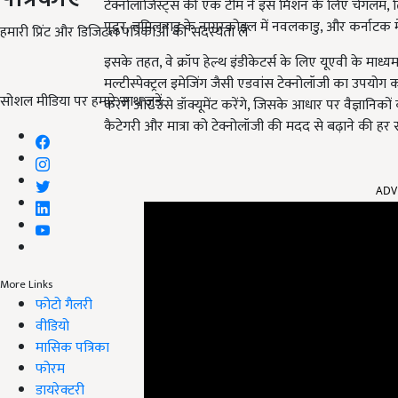
टेक्नोलॉजिस्ट्स की एक टीम ने इस मिशन के लिए चेंगलम, तिर
पुदुर, तमिलनाडु के नागरकोइल में नवलकाडु, और कर्नाटक में 
हमारी प्रिंट और डिजिटल पत्रिकाओं की सदस्यता लें
इसके तहत, वे क्रॉप हेल्थ इंडीकेटर्स के लिए यूएवी के माध्
मल्टीस्पेक्ट्रल इमेजिंग जैसी एडवांस टेक्नोलॉजी का उपयोग
सोशल मीडिया पर हमारे साथ जुड़ें:
करेंगे और उसे डॉक्यूमेंट करेंगे, जिसके आधार पर वैज्ञानिक
कैटेगरी और मात्रा को टेक्नोलॉजी की मदद से बढ़ाने की हर 
ADV
More Links
फोटो गैलरी
वीडियो
मासिक पत्रिका
फोरम
डायरेक्टरी