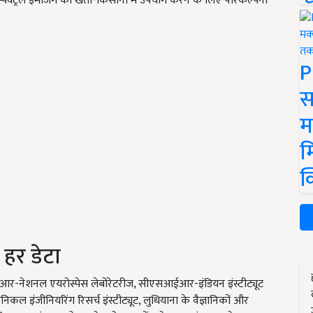
ेक्ट्रल इमेजिंग को खेती-किसानी में उपयोग करने के लिए परिकल्पना
P
स
म
म
क
 हर डेटा
आईआर-नेशनल एयरोस्पेस लेबोरेटरीज, सीएसआईआर-इंडियन इंस्टीट्यूट
कल इंजीनियरिंग रिसर्च इंस्टीट्यूट, लुधियाना के वैज्ञानिकों और