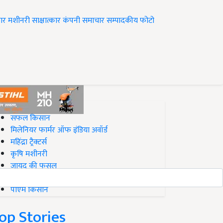
ार
मशीनरी
साक्षात्कार
कंपनी समाचार
सम्पादकीय
फोटो
op on Krishi Jagran
सफल किसान
मिलेनियर फार्मर ऑफ इंडिया अवॉर्ड
महिंद्रा ट्रैक्टर्स
कृषि मशीनरी
जायद की फसल
बिज़नेस आइडियाज
पीएम किसान
op Stories