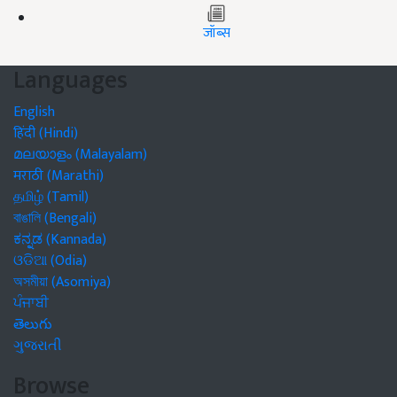
जॉब्स
Languages
English
हिंदी (Hindi)
മലയാളം (Malayalam)
मराठी (Marathi)
தமிழ் (Tamil)
বাঙালি (Bengali)
ಕನ್ನಡ (Kannada)
ଓଡିଆ (Odia)
অসমীয়া (Asomiya)
ਪੰਜਾਬੀ
తెలుగు
ગુજરાતી
Browse