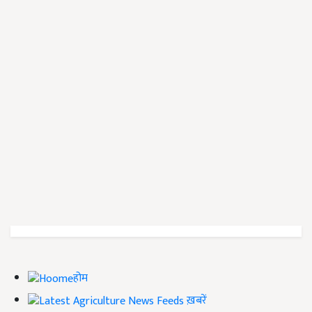
होम
ख़बरें