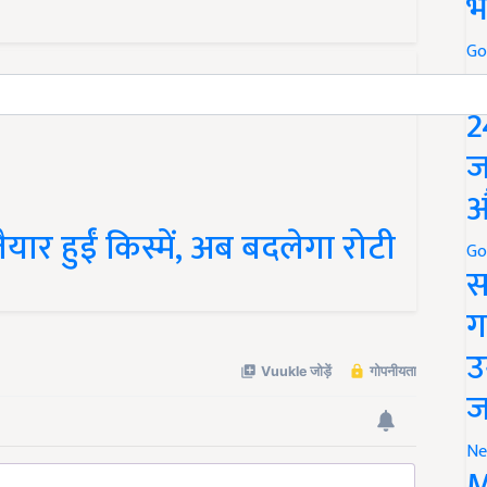
भ
Go
P
2
ज
औ
 तैयार हुईं किस्में, अब बदलेगा रोटी
Go
स
ग
उ
ज
Ne
M