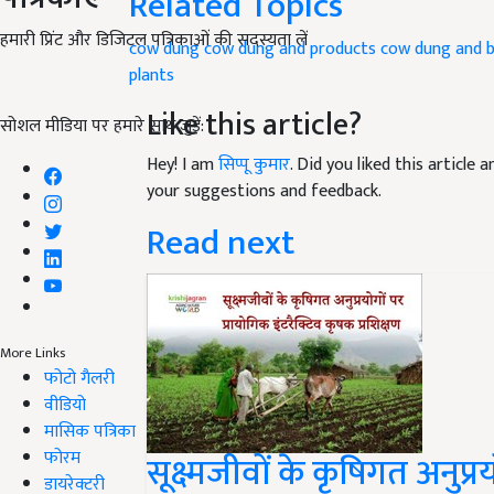
Related Topics
हमारी प्रिंट और डिजिटल पत्रिकाओं की सदस्यता लें
cow dung
cow dung and products
cow dung and b
plants
Like this article?
सोशल मीडिया पर हमारे साथ जुड़ें:
Hey! I am
सिप्पू कुमार
. Did you liked this article
your suggestions and feedback.
Read next
More Links
फोटो गैलरी
वीडियो
मासिक पत्रिका
फोरम
सूक्ष्मजीवों के कृषिगत अनुप्
डायरेक्टरी