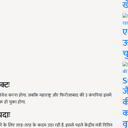
ख
ए
ऊ
च
S
क्टः
ज
ं निवेश करना होगा. जबकि महाराष्ट्र और फिरोजाबाद की 3 कंपनियां इसमें
क
ू हो चुका होगा.
क
यदाः
वृ
ेने के लिए तरह-तरह के कदम उठा रही है. इससे पहले केंद्रीय मंत्री नितिन