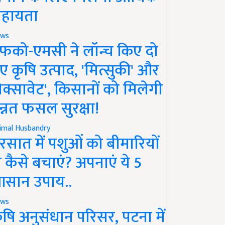
हायता
ws
फको-एमसी ने लॉन्च किए दो
ए कृषि उत्पाद, 'मित्सुकी' और
नेक्सावेट', किसानों को मिलेगी
न्नत फसल सुरक्षा!
imal Husbandry
रसात में पशुओं को बीमारियों
े कैसे बचाएं? अपनाएं ये 5
सान उपाय..
ws
ृषि अनुसंधान परिसर, पटना में