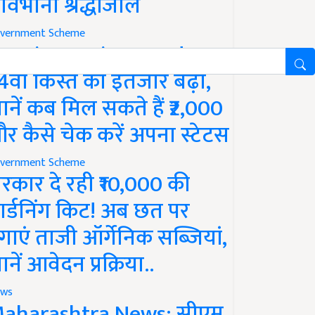
ावभीनी श्रद्धांजलि
vernment Scheme
M Kisan Yojana Update:
4वीं किस्त का इंतजार बढ़ा,
ानें कब मिल सकते हैं ₹2,000
र कैसे चेक करें अपना स्टेटस
vernment Scheme
रकार दे रही ₹10,000 की
ार्डनिंग किट! अब छत पर
गाएं ताजी ऑर्गेनिक सब्जियां,
ानें आवेदन प्रक्रिया..
ws
aharashtra News: सीएम