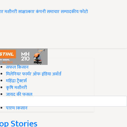
ार
मशीनरी
साक्षात्कार
कंपनी समाचार
सम्पादकीय
फोटो
op on Krishi Jagran
सफल किसान
मिलेनियर फार्मर ऑफ इंडिया अवॉर्ड
महिंद्रा ट्रैक्टर्स
कृषि मशीनरी
जायद की फसल
बिज़नेस आइडियाज
पीएम किसान
op Stories