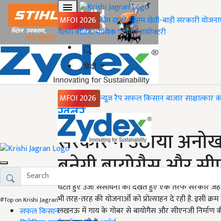
MFOI 2026
होम
ख़बरें
मौसम
खेती-बाड़ी
सरकारी योजना
गैलरी
वीडियो
मासिक पत्रिका
डायरेक्टरी
हिंदी
MFOI 2026
न्यूज़ रैप
सफल किसान
बाजार
साक्षात्कार
क
Home
ख़बरें
सरकार ने उठाया अनोख
बनेगी बायोगैस और स
घटते हुए उर्जा संसाधनों को देखते हुए एक तरफ सरकार जहां 
भी तरह-तरह की योजनाओँ को प्रोत्साहन दे रही है. इसी क्रम 
#Top on Krishi Jagran
लखनऊ में गाय के गोबर से बायोगैस और सीएनजी निर्माण की 
सफल किसान