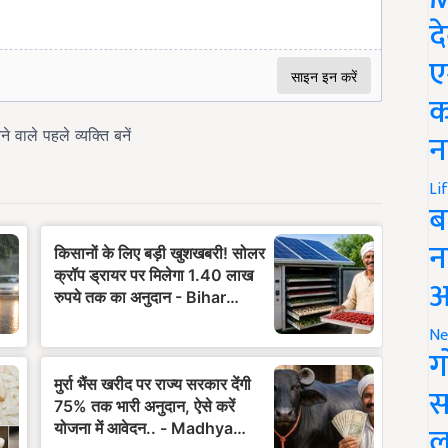
द
ए
क
न
Li
ब
न
आ
Ne
ग
स
ल