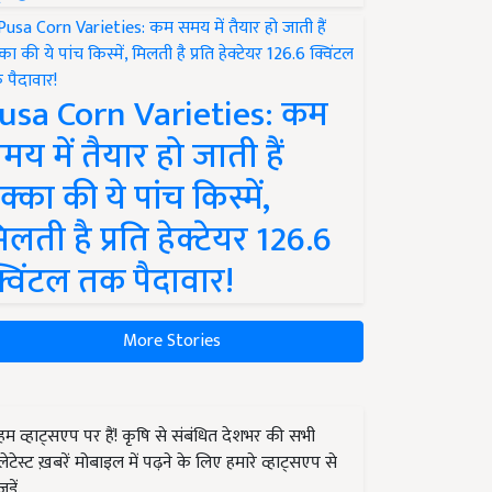
usa Corn Varieties: कम
मय में तैयार हो जाती हैं
क्का की ये पांच किस्में,
िलती है प्रति हेक्टेयर 126.6
्विंटल तक पैदावार!
More Stories
हम व्हाट्सएप पर हैं! कृषि से संबंधित देशभर की सभी
लेटेस्ट ख़बरें मोबाइल में पढ़ने के लिए हमारे व्हाट्सएप से
जुड़ें.