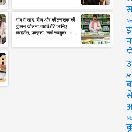
स
Ne
इ
न
'
उ
An
ब
स
आ
Ne
क