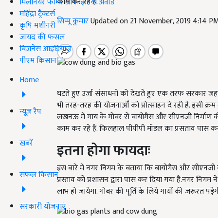
काम कर रहे हैं.
मिलेनियर फार्मर ऑफ इंडिया अवॉर्ड
महिंद्रा ट्रैक्टर्स
सिप्पू कुमार
Updated on 21 November, 2019 4:14 P
कृषि मशीनरी
जायद की फसल
बिज़नेस आइडियाज
पीएम किसान
Home
घटते हुए उर्जा संसाधनों को देखते हुए एक तरफ सरकार जहां
भी तरह-तरह की योजनाओँ को प्रोत्साहन दे रही है. इसी क्रम 
न्यूज़ रैप
लखनऊ में गाय के गोबर से बायोगैस और सीएनजी निर्माण की 
काम कर रहे हैं. फिलहाल पीपीपी मॉडल का प्रसताव पास कर
खबरें
इतना होगा फायदाः
इस बारे में नगर निगम के बताया कि बायोगैस और सीएनजी 
सफल किसान
प्रस्ताव को प्रशासन द्वारा पास कर दिया गया है.नगर नि
लाभ हो जायेगा. गोबर की पूर्ति के लिये गायों की जरूरत पड़
सरकारी योजनाएं