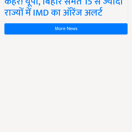
कहर! यूपी, बिहार समेत 15 से ज्यादा
राज्यों में IMD का ऑरेंज अलर्ट
More News