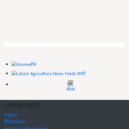
होम
ख़बरें
जॉब्स
Languages
English
हिंदी (Hindi)
മലയാളം (Malayalam)