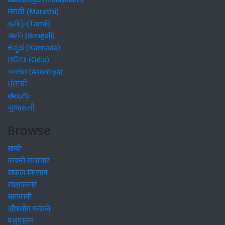
मराठी (Marathi)
தமிழ் (Tamil)
বাঙালি (Bengali)
ಕನ್ನಡ (Kannada)
ଓଡିଆ (Odia)
অসমীয়া (Asomiya)
ਪੰਜਾਬੀ
తెలుగు
ગુજરાતી
Browse
खबरें
कंपनी समाचार
सफल किसान
साक्षात्कार
बागवानी
औषधीय फसलें
पशुपालन