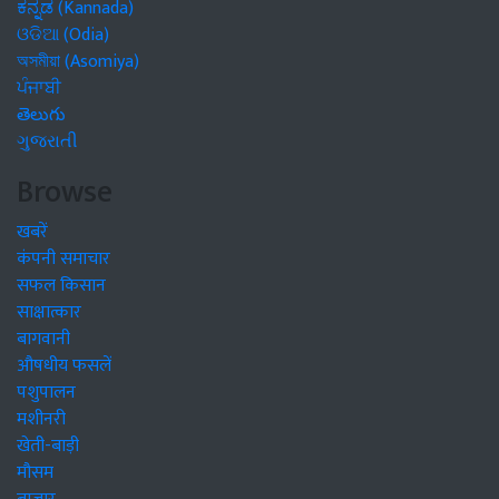
ಕನ್ನಡ (Kannada)
ଓଡିଆ (Odia)
অসমীয়া (Asomiya)
ਪੰਜਾਬੀ
తెలుగు
ગુજરાતી
Browse
खबरें
कंपनी समाचार
सफल किसान
साक्षात्कार
बागवानी
औषधीय फसलें
पशुपालन
मशीनरी
खेती-बाड़ी
मौसम