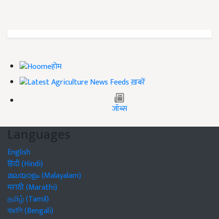
होम
ख़बरें
जॉब्स
Languages
English
हिंदी (Hindi)
മലയാളം (Malayalam)
मराठी (Marathi)
தமிழ் (Tamil)
বাঙালি (Bengali)