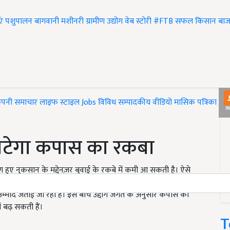
एं
पशुपालन
बागवानी
मशीनरी
ग्रामीण उद्योग
वेब स्टोरी
#FTB
सफल किसान
बाज
ंपनी समाचार
लाइफ स्टाइल
Jobs
विविध
सम्पादकीय
वीडियो
मासिक पत्रिका
#T
 घटेगा कपास का रकबा
 हुए नुकसान के मद्देनज़र बुवाई के रकबे में कमी आ सकती है। ऐसे
रहे किसान किसी दूसरी फसल का विकल्प ढूंढकर बुवाई कर सकते हैं
म्मीद जताई जा रही है। इस बीच उद्दोग जगत के अनुसार कपास का
 बढ़ सकती हैं।
T