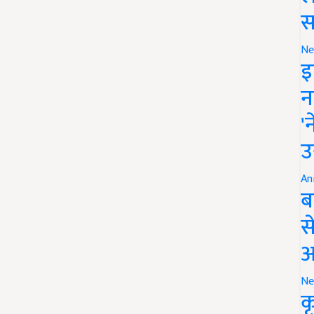
स
Ne
इ
न
'
उ
An
ब
स
आ
Ne
क