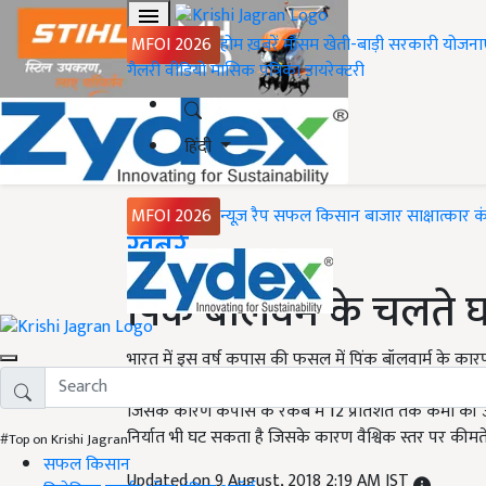
MFOI 2026
होम
ख़बरें
मौसम
खेती-बाड़ी
सरकारी योजना
गैलरी
वीडियो
मासिक पत्रिका
डायरेक्टरी
हिंदी
MFOI 2026
न्यूज़ रैप
सफल किसान
बाजार
साक्षात्कार
क
Home
ख़बरें
पिंक बॉलवर्म के चलते
भारत में इस वर्ष कपास की फसल में पिंक बॉलवार्म के कारण
कयास लगाए जा रहे हैं कि पिछले सत्र फसल बर्बादी झेल 
जिसके कारण कपास के रकबे में 12 प्रतिशत तक कमी की उ
निर्यात भी घट सकता है जिसके कारण वैश्विक स्तर पर कीमतें
#Top on Krishi Jagran
सफल किसान
Updated on 9 August, 2018 2:19 AM IST