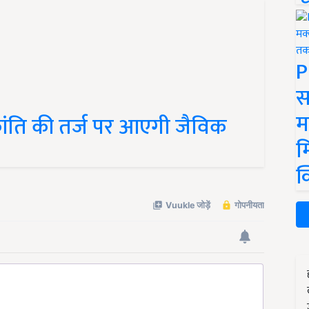
P
स
म
क्रांति की तर्ज पर आएगी जैविक
म
क