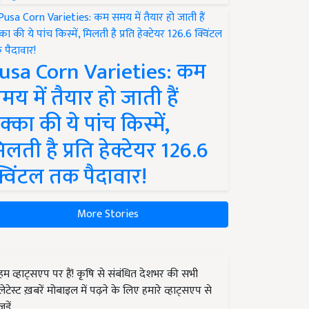
usa Corn Varieties: कम
मय में तैयार हो जाती हैं
क्का की ये पांच किस्में,
िलती है प्रति हेक्टेयर 126.6
्विंटल तक पैदावार!
More Stories
हम व्हाट्सएप पर हैं! कृषि से संबंधित देशभर की सभी
लेटेस्ट ख़बरें मोबाइल में पढ़ने के लिए हमारे व्हाट्सएप से
जुड़ें.