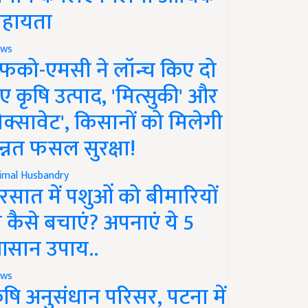
हायता
ws
फको-एमसी ने लॉन्च किए दो
ए कृषि उत्पाद, 'मित्सुकी' और
नेक्सावेट', किसानों को मिलेगी
न्नत फसल सुरक्षा!
imal Husbandry
रसात में पशुओं को बीमारियों
े कैसे बचाएं? अपनाएं ये 5
सान उपाय..
ws
ृषि अनुसंधान परिसर, पटना में