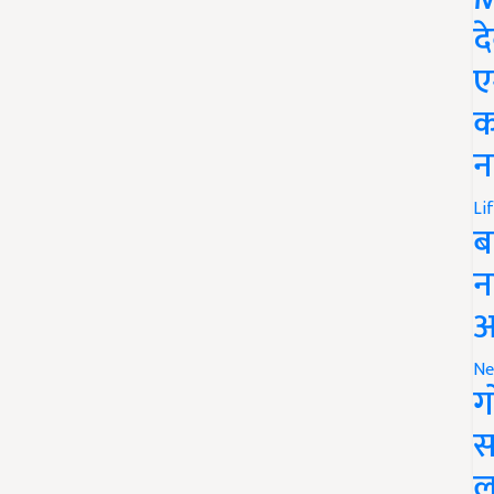
द
ए
क
न
Li
ब
न
आ
Ne
ग
स
ल