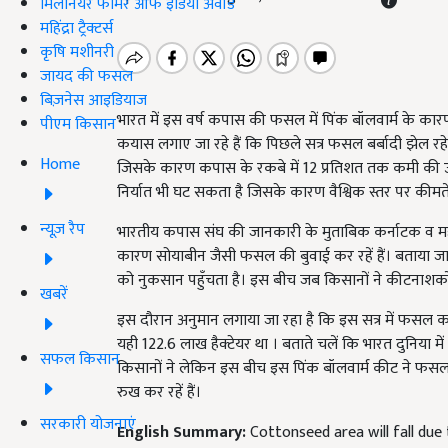
मिलेनियर फार्मर ऑफ इंडिया अवॉर्ड
महिंद्रा ट्रैक्टर्स
कृषि मशीनरी
जायद की फसल
बिज़नेस आइडियाज
भारत में इस वर्ष कपास की फसल में पिंक बॉलवार्म के कारण
पीएम किसान
कयास लगाए जा रहे हैं कि पिछले सत्र फसल बर्बादी झेल 
Home
जिसके कारण कपास के रकबे में 12 प्रतिशत तक कमी की उ
निर्यात भी घट सकता है जिसके कारण वैश्विक स्तर पर कीमतें
न्यूज़ रैप
भारतीय कपास संघ की जानकारी के मुताबिक कर्नाटक व महाराष
कारण सोयाबीन जैसी फसल की बुवाई कर रहें हैं। बताया ज
को नुकसान पहुँचता है। इस बीच जब किसानों ने कीटनाशकों क
खबरें
इस दौरान अनुमान लगाया जा रहा है कि इस सत्र में फसल क
यही 122.6 लाख हैक्टेयर था । बताते चलें कि भारत दुनिया म
सफल किसान
किसानों ने लेकिन इस बीच इस पिंक बॉलवार्म कीट ने फ
रुख कर रहें हैं।
सरकारी योजनाएं
English Summary:
Cottonseed area will fall due