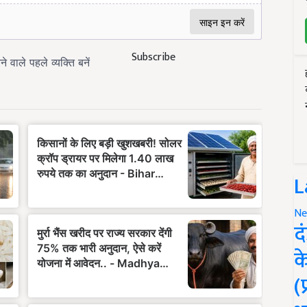
Subscribe
L
Ne
द
क
(