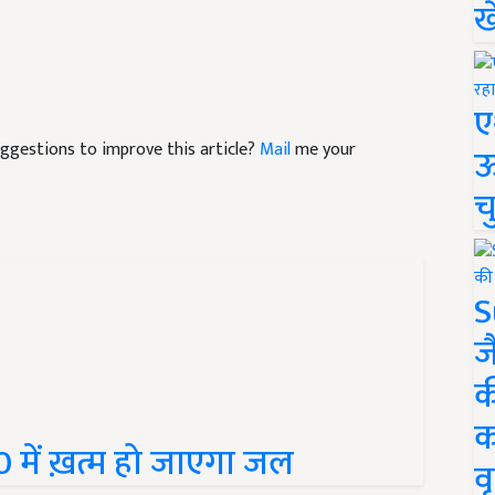
ख
ए
suggestions to improve this article?
Mail
me your
ऊ
च
S
ज
क
क
0 में ख़त्म हो जाएगा जल
वृ