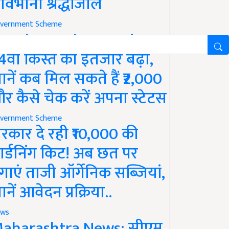
ावभीनी श्रद्धांजलि
vernment Scheme
M Kisan Yojana Update:
4वीं किस्त का इंतजार बढ़ा,
ानें कब मिल सकते हैं ₹2,000
र कैसे चेक करें अपना स्टेटस
vernment Scheme
रकार दे रही ₹10,000 की
ार्डनिंग किट! अब छत पर
गाएं ताजी ऑर्गेनिक सब्जियां,
ानें आवेदन प्रक्रिया..
ws
aharashtra News: सीएम