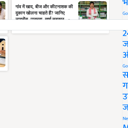
भ
Go
P
2
ज
औ
Go
स
ग
उ
ज
Ne
M