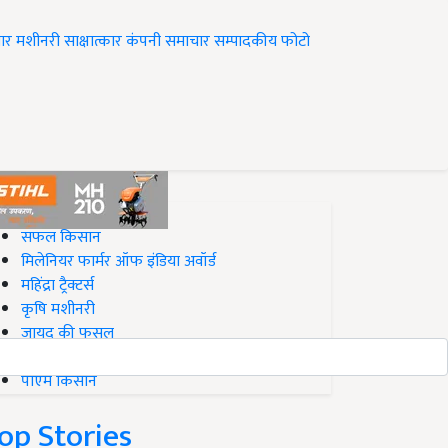
ार
मशीनरी
साक्षात्कार
कंपनी समाचार
सम्पादकीय
फोटो
op on Krishi Jagran
सफल किसान
मिलेनियर फार्मर ऑफ इंडिया अवॉर्ड
महिंद्रा ट्रैक्टर्स
कृषि मशीनरी
जायद की फसल
बिज़नेस आइडियाज
पीएम किसान
op Stories