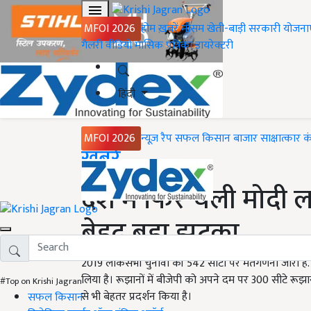
MFOI 2026
होम
ख़बरें
मौसम
खेती-बाड़ी
सरकारी योजना
गैलरी
वीडियो
मासिक पत्रिका
डायरेक्टरी
हिंदी
MFOI 2026
न्यूज़ रैप
सफल किसान
बाजार
साक्षात्कार
क
Home
ख़बरें
देश में फिर चली मोदी लहर
बेहद बड़ा झटका
2019 लोकसभा चुनावों की 542 सीटों पर मतगणना जारी है.
लिया है। रूझानों में बीजेपी को अपने दम पर 300 सीटे रूझानों म
#Top on Krishi Jagran
से भी बेहतर प्रदर्शन किया है।
सफल किसान