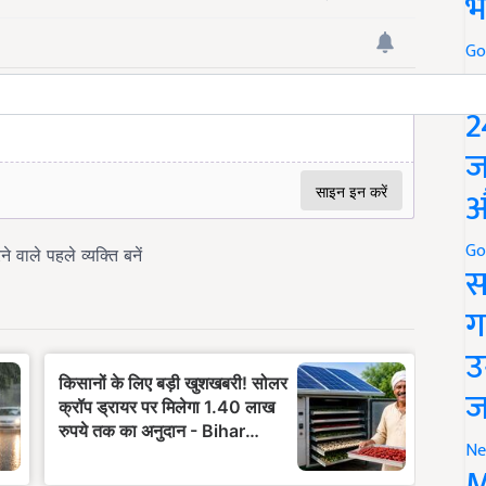
भ
Go
P
2
ज
औ
Go
स
ग
उ
ज
Ne
M