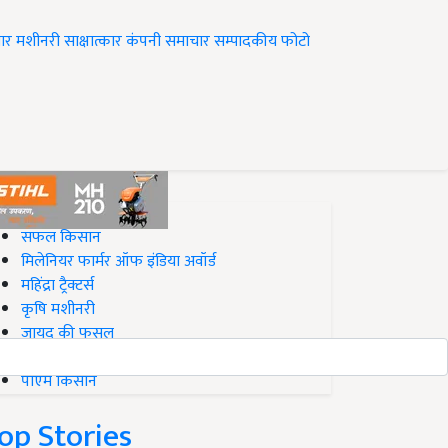
ार
मशीनरी
साक्षात्कार
कंपनी समाचार
सम्पादकीय
फोटो
op on Krishi Jagran
सफल किसान
मिलेनियर फार्मर ऑफ इंडिया अवॉर्ड
महिंद्रा ट्रैक्टर्स
कृषि मशीनरी
जायद की फसल
बिज़नेस आइडियाज
पीएम किसान
op Stories