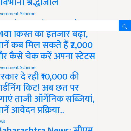
ावभीनी श्रद्धांजलि
vernment Scheme
M Kisan Yojana Update:
4वीं किस्त का इंतजार बढ़ा,
ानें कब मिल सकते हैं ₹2,000
र कैसे चेक करें अपना स्टेटस
vernment Scheme
रकार दे रही ₹10,000 की
ार्डनिंग किट! अब छत पर
गाएं ताजी ऑर्गेनिक सब्जियां,
ानें आवेदन प्रक्रिया..
ws
aharashtra News: सीएम