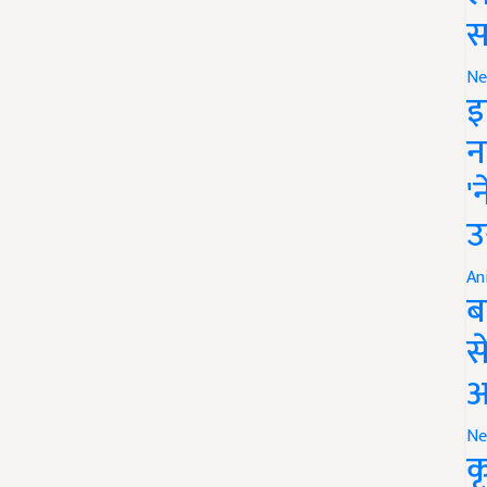
स
Ne
इ
न
'
उ
An
ब
स
आ
Ne
क