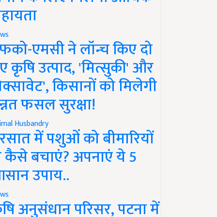
हायता
ws
फको-एमसी ने लॉन्च किए दो
ए कृषि उत्पाद, 'मित्सुकी' और
नेक्सावेट', किसानों को मिलेगी
न्नत फसल सुरक्षा!
imal Husbandry
रसात में पशुओं को बीमारियों
े कैसे बचाएं? अपनाएं ये 5
सान उपाय..
ws
ृषि अनुसंधान परिसर, पटना में