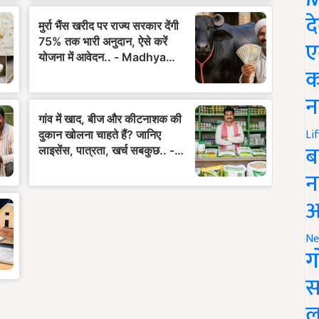
द
ए
क
न
Li
ब
न
आ
Ne
ग
स
ल