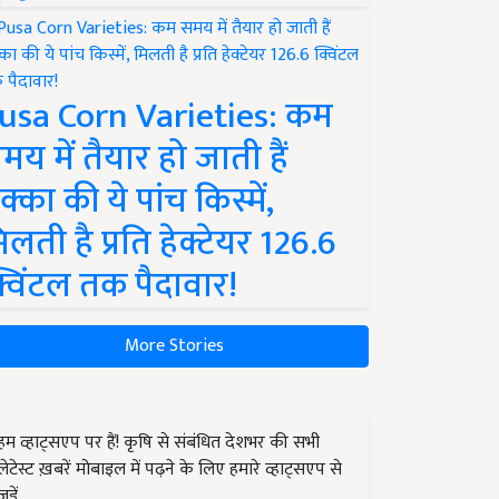
usa Corn Varieties: कम
मय में तैयार हो जाती हैं
क्का की ये पांच किस्में,
िलती है प्रति हेक्टेयर 126.6
्विंटल तक पैदावार!
More Stories
हम व्हाट्सएप पर हैं! कृषि से संबंधित देशभर की सभी
लेटेस्ट ख़बरें मोबाइल में पढ़ने के लिए हमारे व्हाट्सएप से
जुड़ें.