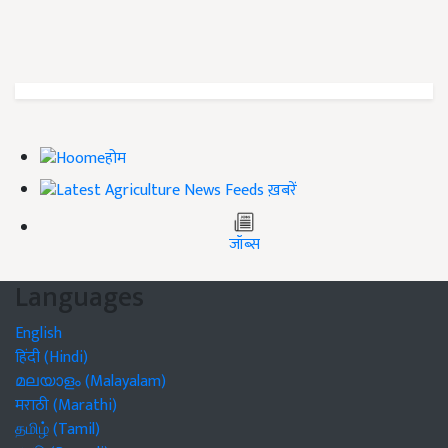
होम
ख़बरें
जॉब्स
Languages
English
हिंदी (Hindi)
മലയാളം (Malayalam)
मराठी (Marathi)
தமிழ் (Tamil)