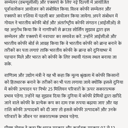
सम्‍मेलन (डब्‍ल्‍यूसीसी) और एक्‍सपो के लिए नई दिल्‍ली में आयोजित
पूर्वावलोकन आयोजन को संबोधित किया. विश्‍व कॉफी सम्‍मेलन और
एक्‍सपो का एशिया में पहली बार आयोजन किया जायेगा. अपने संबोधन में
गोयल ने भारतीय कॉफी बोर्ड और अंतर्राष्‍ट्रीय कॉफी संगठन (आईसीओ) से
यह अनुरोध किया कि वे नागरिकों से क्राउड सोर्सिंग सुझाव द्वारा इस
सम्‍मेलन और एक्‍सपो में नवाचार का समावेश करें. उन्‍होंने आईसीओ और
भारतीय कॉफी बोर्ड से आग्रह किया कि वे भारतीय कॉफी को ब्रान्‍ड बनाने के
तरीकों का पता लगाएं ताकि भारतीय कॉफी के ब्रान्‍ड को दुनियाभर में
पहचान मिले और भारत को कॉफी के लिए स्‍थायी गंतव्‍य स्‍थल बनाया जा
सके.
वाणिज्‍य और उद्योग मंत्री ने यह भी कहा कि मूल्‍य श्रृंखला में कॉफी किसानों
को हितधारक बनाने के तरीकों का भी पता लगाया जाये क्‍योंकि इससे दुनिया
में कॉफी उत्‍पादन पर निर्भर 25 मिलियन परिवारों के ऊपर सकारात्‍मक
प्रभाव पड़ेगा. उन्‍होंने यह सुझाव दिया कि दुनिया में कॉफी प्रेमियों द्वारा खरीदे
जाने वाले कॉफी के प्रत्‍येक कप का दाम एक रुपया बढ़ाया जाए और यह
राशि कॉफी उत्‍पादकों को दी जाए तो इससे कॉफी उत्‍पादकों और उनके
परिवारों के जीवन पर सकारात्‍मक प्रभाव पड़ेगा.