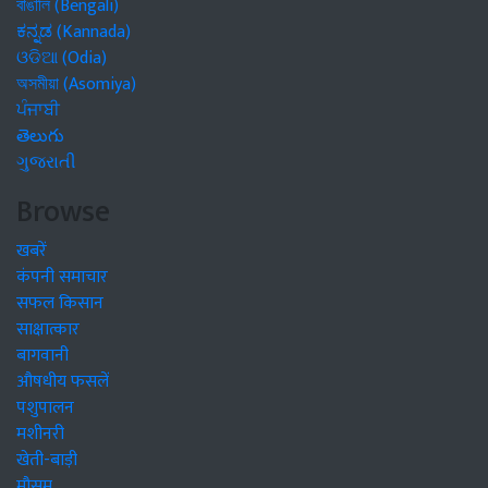
বাঙালি (Bengali)
ಕನ್ನಡ (Kannada)
ଓଡିଆ (Odia)
অসমীয়া (Asomiya)
ਪੰਜਾਬੀ
తెలుగు
ગુજરાતી
Browse
खबरें
कंपनी समाचार
सफल किसान
साक्षात्कार
बागवानी
औषधीय फसलें
पशुपालन
मशीनरी
खेती-बाड़ी
मौसम