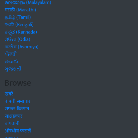
മലയാളം (Malayalam)
मराठी (Marathi)
தமிழ் (Tamil)
বাঙালি (Bengali)
ಕನ್ನಡ (Kannada)
ଓଡିଆ (Odia)
অসমীয়া (Asomiya)
ਪੰਜਾਬੀ
తెలుగు
ગુજરાતી
Browse
खबरें
कंपनी समाचार
सफल किसान
साक्षात्कार
बागवानी
औषधीय फसलें