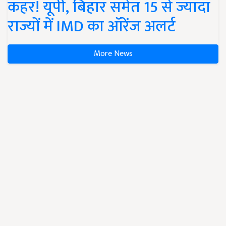
कहर! यूपी, बिहार समेत 15 से ज्यादा
राज्यों में IMD का ऑरेंज अलर्ट
More News