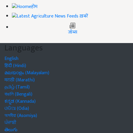
होम
ख़बरें
जॉब्स
Languages
English
हिंदी (Hindi)
മലയാളം (Malayalam)
मराठी (Marathi)
தமிழ் (Tamil)
বাঙালি (Bengali)
ಕನ್ನಡ (Kannada)
ଓଡିଆ (Odia)
অসমীয়া (Asomiya)
ਪੰਜਾਬੀ
తెలుగు