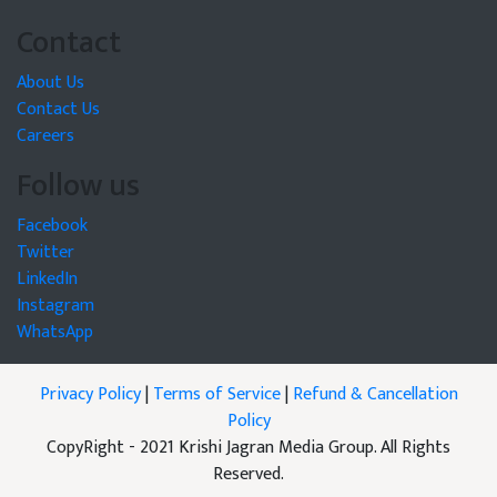
Contact
About Us
Contact Us
Careers
Follow us
Facebook
Twitter
LinkedIn
Instagram
WhatsApp
Privacy Policy
|
Terms of Service
|
Refund & Cancellation
Policy
CopyRight - 2021 Krishi Jagran Media Group. All Rights
Reserved.