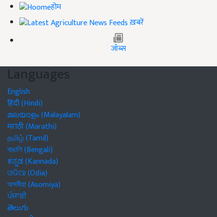
होम
ख़बरें
जॉब्स
Languages
English
हिंदी (Hindi)
മലയാളം (Malayalam)
मराठी (Marathi)
தமிழ் (Tamil)
বাঙালি (Bengali)
ಕನ್ನಡ (Kannada)
ଓଡିଆ (Odia)
অসমীয়া (Asomiya)
ਪੰਜਾਬੀ
తెలుగు