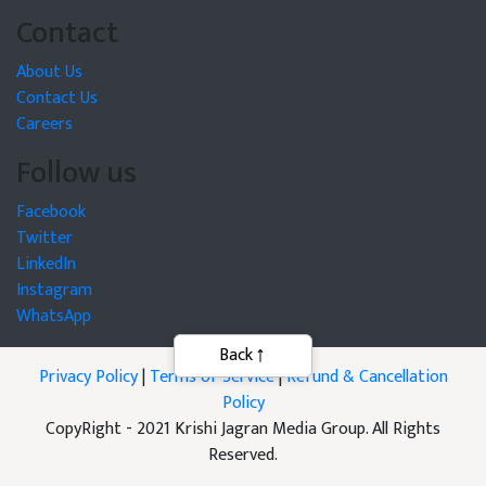
Contact
About Us
Contact Us
Careers
Follow us
Facebook
Twitter
LinkedIn
Instagram
WhatsApp
Back
Privacy Policy
|
Terms of Service
|
Refund & Cancellation
Policy
CopyRight - 2021 Krishi Jagran Media Group. All Rights
Reserved.