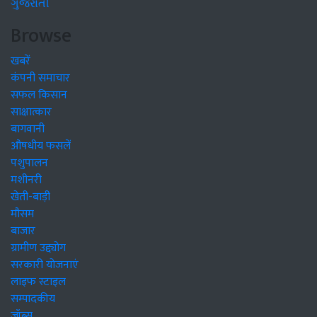
ગુજરાતી
Browse
खबरें
कंपनी समाचार
सफल किसान
साक्षात्कार
बागवानी
औषधीय फसलें
पशुपालन
मशीनरी
खेती-बाड़ी
मौसम
बाजार
ग्रामीण उद्द्योग
सरकारी योजनाएं
लाइफ स्टाइल
सम्पादकीय
जॉब्स