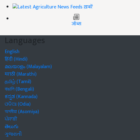
ख़बरें
जॉब्स
Languages
English
हिंदी (Hindi)
മലയാളം (Malayalam)
मराठी (Marathi)
தமிழ் (Tamil)
বাঙালি (Bengali)
ಕನ್ನಡ (Kannada)
ଓଡିଆ (Odia)
অসমীয়া (Asomiya)
ਪੰਜਾਬੀ
తెలుగు
ગુજરાતી