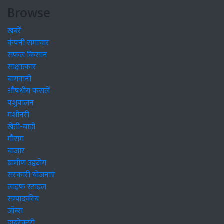
Browse
खबरें
कंपनी समाचार
सफल किसान
साक्षात्कार
बागवानी
औषधीय फसलें
पशुपालन
मशीनरी
खेती-बाड़ी
मौसम
बाजार
ग्रामीण उद्द्योग
सरकारी योजनाएं
लाइफ स्टाइल
सम्पादकीय
जॉब्स
डायरेक्टरी