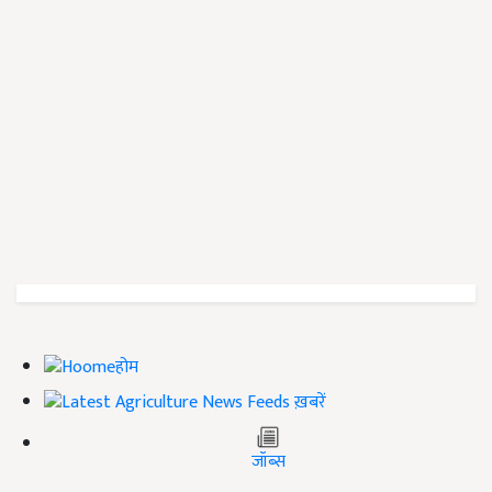
होम
ख़बरें
जॉब्स