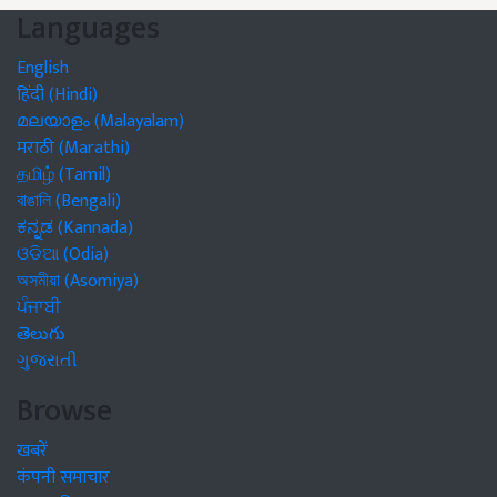
Languages
English
हिंदी (Hindi)
മലയാളം (Malayalam)
मराठी (Marathi)
தமிழ் (Tamil)
বাঙালি (Bengali)
ಕನ್ನಡ (Kannada)
ଓଡିଆ (Odia)
অসমীয়া (Asomiya)
ਪੰਜਾਬੀ
తెలుగు
ગુજરાતી
Browse
खबरें
कंपनी समाचार