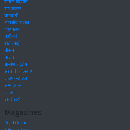
सफल किसान
साक्षात्कार
बागवानी
औषधीय फसलें
पशुपालन
मशीनरी
खेती-बाड़ी
मौसम
बाजार
ग्रामीण उद्द्योग
सरकारी योजनाएं
लाइफ स्टाइल
सम्पादकीय
जॉब्स
डायरेक्टरी
Magazines
Read Online
Subscription